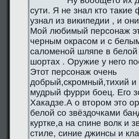
Ну вообщето их д
сути. Я не знал кто такие 
узнал из википедии , и они
Мой любимый персонаж эт
черным окрасом и с белы
саломеной шляпе в белой 
шортах . Оружие у него по
Этот персонаж очень
добрый,скромный,тихий и
мудрый фурри боец. Его з
Хакадзе.А о втором это о
белой со звёздочками бан
куртке,а на спине волк и 
стиле, синие джинсы и кл