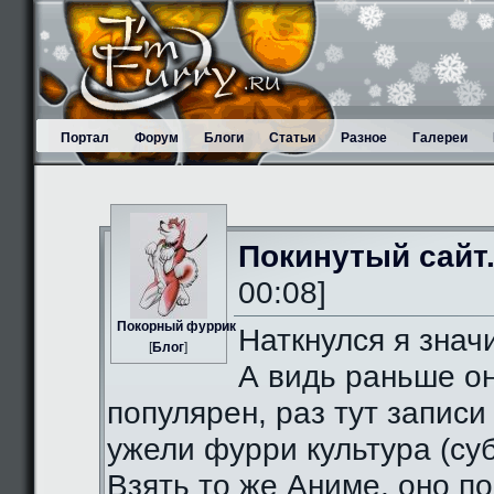
Портал
Форум
Блоги
Статьи
Разное
Галереи
Покинутый сайт
00:08]
Пoкорный фуррик
Наткнулся я значи
[
Блог
]
А видь раньше о
популярен, раз тут записи
ужели фурри культура (суб
Взять то же Аниме, оно п