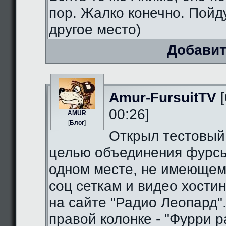
пор. Жалко конечно. Пойду
другое место)
Добавит
Amur-FursuitTV
[
00:26]
AMUR
[
Блог
]
Открыл тестовый
целью объединения фурсь
одном месте, не имеющем
соц сеткам и видео хостин
на сайте "Радио Леопард".
правой колонке - "Фурри ра