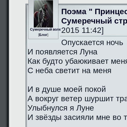
Поэма " Принце
Сумеречный стр
2015 11:42]
Сумеречный волк
[
Блог
]
Опускается ночь
И появляется Луна
Как будто убаюкивает мен
С неба светит на меня
И в душе моей покой
А вокруг ветер шуршит тр
Улыбнулся я Луне
И звёзды засияли мне во 