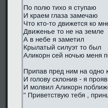
По полю тихо я ступаю
И краем глаза замечаю
Что кто-то движется ко мн
Движенье то не на земле
А в небе я заметил
Крылатый силуэт то был
Аликорн сей ночью меня 
Припав пред ним на одно 
И голову склонив - я проя
И молвил Аликорн поближе
" Приветствую тебя , прин