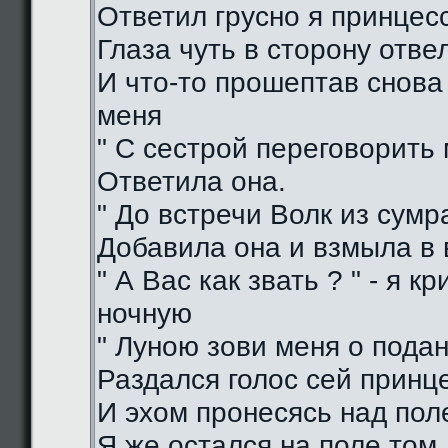
Ответил грусно я принцес
Глаза чуть в сторону отве
И что-то прошептав снова
меня
" С сестрой переговорить 
Ответила она.
" До встречи Волк из сумра
Добавила она и взмыла в
" А Вас как звать ? " - я кр
ночную
" Луною зови меня о подан
Раздался голос сей принц
И эхом пронесясь над пол
Я же остался на поле том