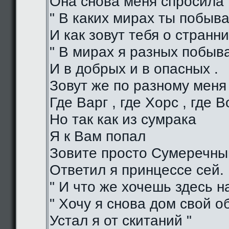
Она снова меня спросила 
" В каких мирах ты побыва
И как зовут тебя о странни
" В мирах я разных побыв
И в добрых и в опасных .
Зовут же по разному меня
Где Варг , где Хорс , где В
Но так как из сумрака
Я к Вам попал
Зовите просто Сумеречный
Ответил я принцессе сей.
" И что же хочешь здесь на
" Хочу я снова дом свой о
Устал я от скитаний "