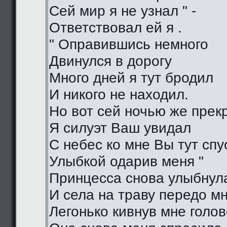
Сей мир я не узнал " -
Ответствовал ей я .
" Оправившись немного
Двинулся в дорогу
Много дней я тут бродил
И никого не находил.
Но вот сей ночью же прек
Я силуэт Ваш увидал
С небес ко мне Вы тут спу
Улыбкой одарив меня "
Принцесса снова улыбнул
И села на траву передо м
Легонько кивнув мне голо