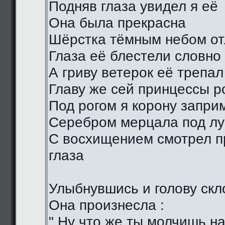
Подняв глаза увидел я её
Она была прекрасна
Шёрстка тёмным небом о
Глаза её блестели словно
А гриву ветерок её трепал
Главу же сей принцессы р
Под рогом я корону запри
Серебром мерцала под лу
С восхищением смотрел п
глаза
Улыбнувшись и голову скл
Она произнесла :
" Ну что же ты молчишь н