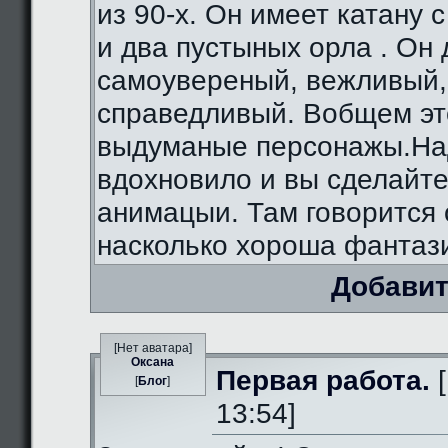
из 90-х. Он имеет катану 
и два пустыных орла . Он
самоувереный, вежливый,
справедливый. Вобщем э
выдуманые персонажы.На
вдохновило и вы сделайте
анимацыи. Там говорится 
насколько хороша фантаз
Добавит
[Нет аватара]
Оксана
Первая работа.
[
[
Блог
]
13:54]