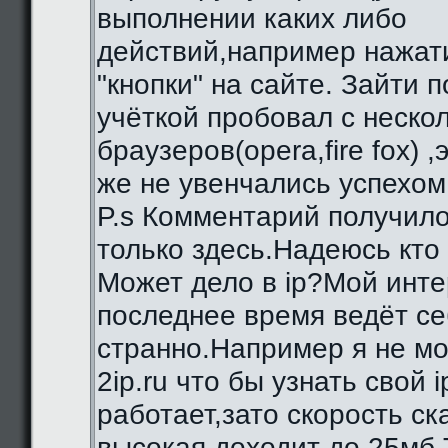
выполнении каких либо
действий,например нажат
"кнопки" на сайте. Зайти 
учёткой пробовал с неско
браузеров(opera,fire fox) ,
же не увенчались успехом
P.s Комментарий получило
только здесь.Надеюсь кто
Может дело в ip?Мой инте
последнее время ведёт се
странно.Например я не мо
2ip.ru что бы узнать свой i
работает,зато скорость с
высокая,доходит до 25мб.