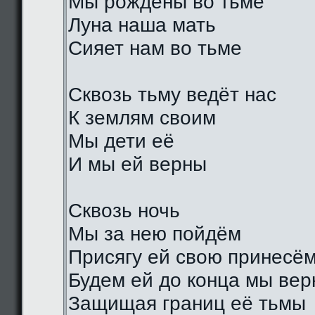
Мы рождены во тьме
Луна наша мать
Сияет нам во тьме
Сквозь тьму ведёт нас
К землям своим
Мы дети её
И мы ей верны
Сквозь ночь
Мы за нею пойдём
Присягу ей свою принесё
Будем ей до конца мы ве
Защищая границ её тьмы