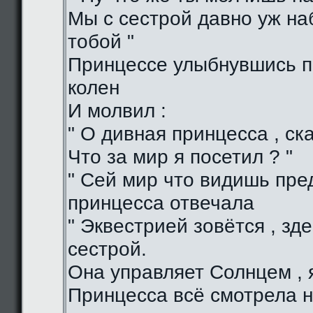
Мы с сестрой давно уж н
тобой "
Принцессе улыбнувшись п
колен
И молвил :
" О дивная принцесса , ска
Что за мир я посетил ? "
" Сей мир что видишь пред
принцесса отвечала
" Эквестрией зовётся , зд
сестрой.
Она управляет Солнцем , я
Принцесса всё смотрела н