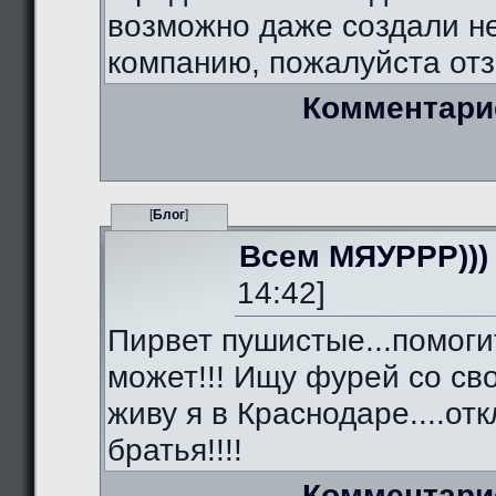
возможно даже создали 
компанию, пожалуйста отз
Комментари
[
Блог
]
Всем МЯУРРР)))
14:42]
Пирвет пушистые...помоги
может!!! Ищу фурей со сво
живу я в Краснодаре....от
братья!!!!
Комментари