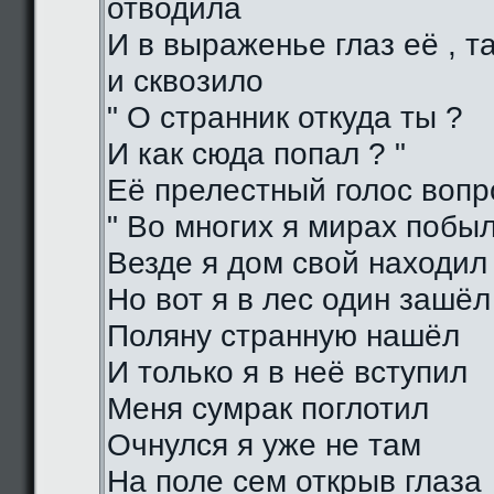
отводила
И в выраженье глаз её , 
и сквозило
" О странник откуда ты ?
И как сюда попал ? "
Её прелестный голос воп
" Во многих я мирах побы
Везде я дом свой находил
Но вот я в лес один зашёл
Поляну странную нашёл
И только я в неё вступил
Меня сумрак поглотил
Очнулся я уже не там
На поле сем открыв глаза