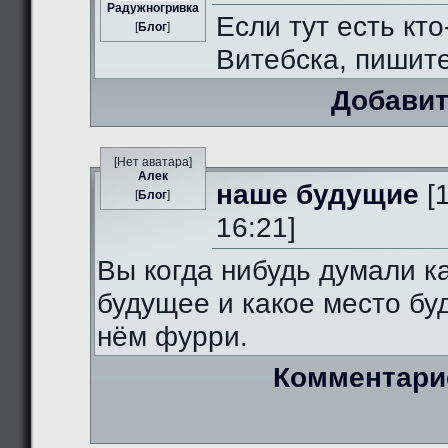
Радужногривка
Если тут есть кто
[
Блог
]
Витебска, пишит
Добавит
[Нет аватара]
Алек
наше будущие
[
[
Блог
]
16:21]
Вы когда нибудь думали к
будущее и какое место бу
нём фурри.
Комментари