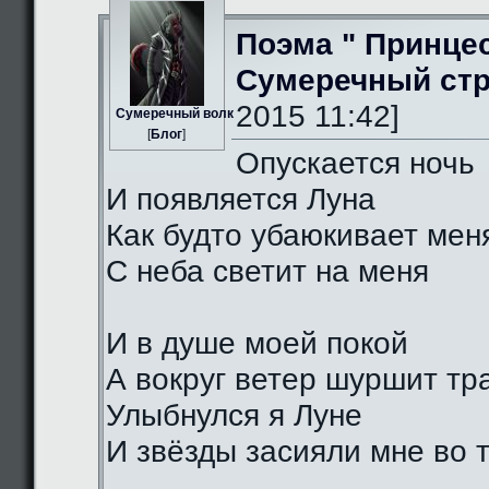
Поэма " Принце
Сумеречный стр
2015 11:42]
Сумеречный волк
[
Блог
]
Опускается ночь
И появляется Луна
Как будто убаюкивает мен
С неба светит на меня
И в душе моей покой
А вокруг ветер шуршит тр
Улыбнулся я Луне
И звёзды засияли мне во 