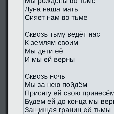
Мы рождены во тьме
Луна наша мать
Сияет нам во тьме
Сквозь тьму ведёт нас
К землям своим
Мы дети её
И мы ей верны
Сквозь ночь
Мы за нею пойдём
Присягу ей свою принесё
Будем ей до конца мы ве
Защищая границ её тьмы