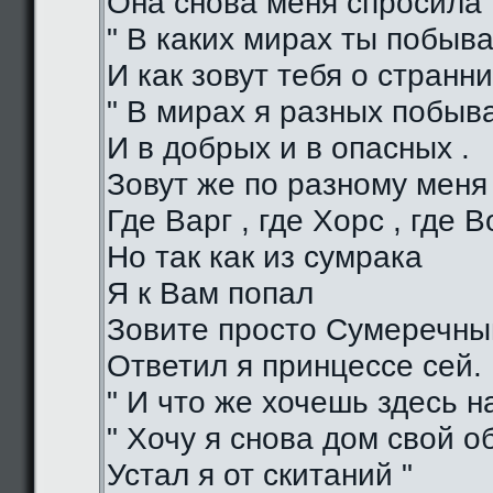
Она снова меня спросила 
" В каких мирах ты побыва
И как зовут тебя о странни
" В мирах я разных побыв
И в добрых и в опасных .
Зовут же по разному меня
Где Варг , где Хорс , где В
Но так как из сумрака
Я к Вам попал
Зовите просто Сумеречный
Ответил я принцессе сей.
" И что же хочешь здесь на
" Хочу я снова дом свой о
Устал я от скитаний "