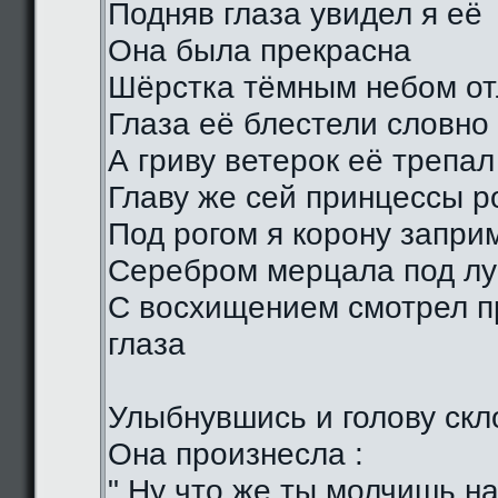
Подняв глаза увидел я её
Она была прекрасна
Шёрстка тёмным небом о
Глаза её блестели словно
А гриву ветерок её трепал
Главу же сей принцессы р
Под рогом я корону запри
Серебром мерцала под лу
С восхищением смотрел п
глаза
Улыбнувшись и голову скл
Она произнесла :
" Ну что же ты молчишь н