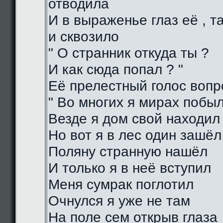
отводила
И в выраженье глаз её , 
и сквозило
" О странник откуда ты ?
И как сюда попал ? "
Её прелестный голос воп
" Во многих я мирах побы
Везде я дом свой находил
Но вот я в лес один зашёл
Поляну странную нашёл
И только я в неё вступил
Меня сумрак поглотил
Очнулся я уже не там
На поле сем открыв глаза