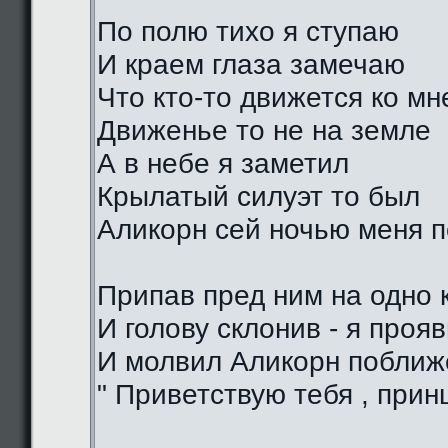
По полю тихо я ступаю
И краем глаза замечаю
Что кто-то движется ко мн
Движенье то не на земле
А в небе я заметил
Крылатый силуэт то был
Аликорн сей ночью меня 
Припав пред ним на одно 
И голову склонив - я проя
И молвил Аликорн поближе
" Приветствую тебя , прин