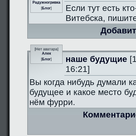
Радужногривка
Если тут есть кто
[
Блог
]
Витебска, пишит
Добавит
[Нет аватара]
Алек
наше будущие
[
[
Блог
]
16:21]
Вы когда нибудь думали к
будущее и какое место бу
нём фурри.
Комментари