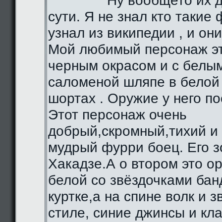
Ну вообщето их д
сути. Я не знал кто такие 
узнал из википедии , и они
Мой любимый персонаж эт
черным окрасом и с белы
саломеной шляпе в белой 
шортах . Оружие у него по
Этот персонаж очень
добрый,скромный,тихий и
мудрый фурри боец. Его з
Хакадзе.А о втором это о
белой со звёздочками бан
куртке,а на спине волк и 
стиле, синие джинсы и кл