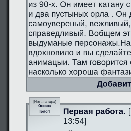
из 90-х. Он имеет катану 
и два пустыных орла . Он
самоувереный, вежливый,
справедливый. Вобщем э
выдуманые персонажы.На
вдохновило и вы сделайте
анимацыи. Там говорится 
насколько хороша фантаз
Добавит
[Нет аватара]
Оксана
Первая работа.
[
[
Блог
]
13:54]