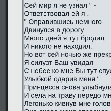
Сей мир я не узнал " -
Ответствовал ей я .
" Оправившись немного
Двинулся в дорогу
Много дней я тут бродил
И никого не находил.
Но вот сей ночью же прек
Я силуэт Ваш увидал
С небес ко мне Вы тут спу
Улыбкой одарив меня "
Принцесса снова улыбнул
И села на траву передо м
Легонько кивнув мне голо