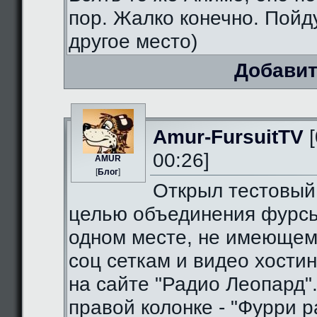
пор. Жалко конечно. Пойду
другое место)
Добавит
Amur-FursuitTV
[
00:26]
AMUR
[
Блог
]
Открыл тестовый
целью объединения фурсь
одном месте, не имеющем
соц сеткам и видео хостин
на сайте "Радио Леопард".
правой колонке - "Фурри ра