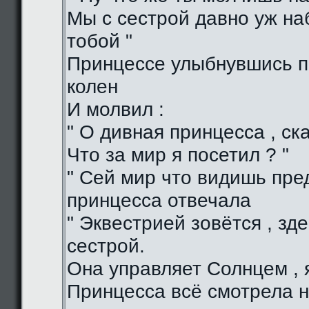
Мы с сестрой давно уж н
тобой "
Принцессе улыбнувшись п
колен
И молвил :
" О дивная принцесса , ска
Что за мир я посетил ? "
" Сей мир что видишь пред
принцесса отвечала
" Эквестрией зовётся , зд
сестрой.
Она управляет Солнцем , я
Принцесса всё смотрела н