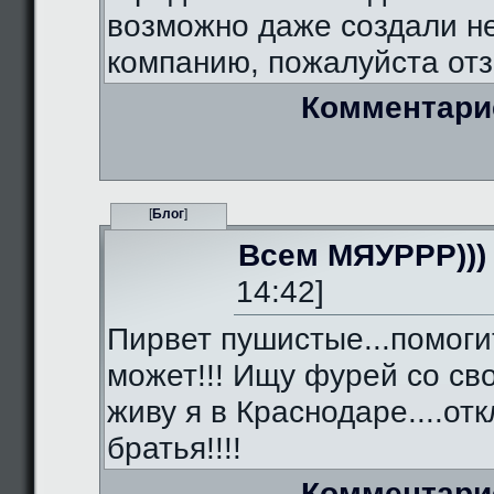
возможно даже создали 
компанию, пожалуйста отз
Комментари
[
Блог
]
Всем МЯУРРР)))
14:42]
Пирвет пушистые...помоги
может!!! Ищу фурей со сво
живу я в Краснодаре....от
братья!!!!
Комментари