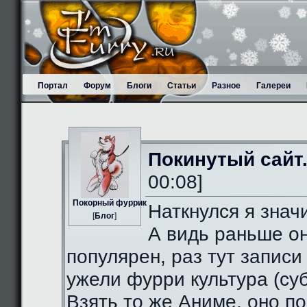
Портал
Форум
Блоги
Статьи
Разное
Галереи
Покинутый сайт
00:08]
Пoкорный фуррик
Наткнулся я значи
[
Блог
]
А видь раньше о
популярен, раз тут записи
ужели фурри культура (суб
Взять то же Аниме, оно п