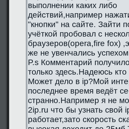
выполнении каких либо
действий,например нажат
"кнопки" на сайте. Зайти 
учёткой пробовал с неско
браузеров(opera,fire fox) ,
же не увенчались успехом
P.s Комментарий получило
только здесь.Надеюсь кто
Может дело в ip?Мой инте
последнее время ведёт се
странно.Например я не мо
2ip.ru что бы узнать свой i
работает,зато скорость с
высокая,доходит до 25мб.