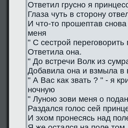
Ответил грусно я принцес
Глаза чуть в сторону отве
И что-то прошептав снова
меня
" С сестрой переговорить 
Ответила она.
" До встречи Волк из сумра
Добавила она и взмыла в
" А Вас как звать ? " - я кр
ночную
" Луною зови меня о подан
Раздался голос сей принц
И эхом пронесясь над пол
Я же остался на поле том