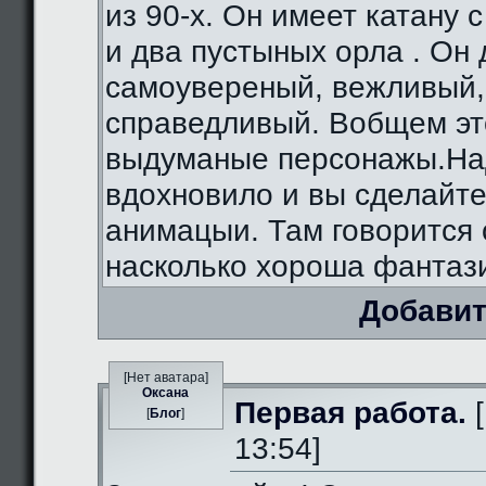
из 90-х. Он имеет катану 
и два пустыных орла . Он
самоувереный, вежливый,
справедливый. Вобщем э
выдуманые персонажы.На
вдохновило и вы сделайте
анимацыи. Там говорится 
насколько хороша фантаз
Добавит
[Нет аватара]
Оксана
Первая работа.
[
[
Блог
]
13:54]