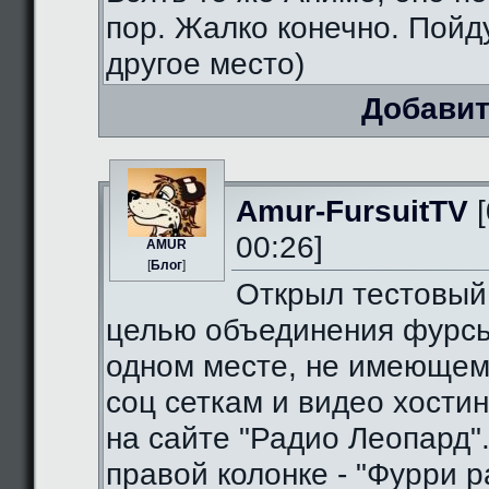
пор. Жалко конечно. Пойду
другое место)
Добавит
Amur-FursuitTV
[
00:26]
AMUR
[
Блог
]
Открыл тестовый
целью объединения фурсь
одном месте, не имеющем
соц сеткам и видео хостин
на сайте "Радио Леопард".
правой колонке - "Фурри ра