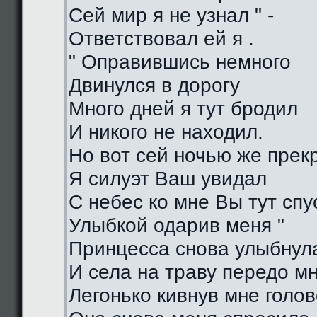
Сей мир я не узнал " -
Ответствовал ей я .
" Оправившись немного
Двинулся в дорогу
Много дней я тут бродил
И никого не находил.
Но вот сей ночью же прек
Я силуэт Ваш увидал
С небес ко мне Вы тут спу
Улыбкой одарив меня "
Принцесса снова улыбнул
И села на траву передо м
Легонько кивнув мне голо