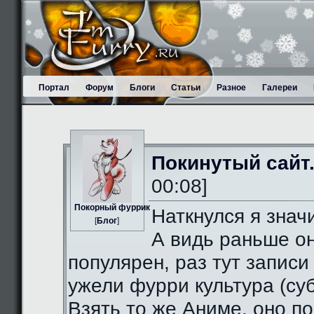
Портал
Форум
Блоги
Статьи
Разное
Галереи
Покинутый сайт
00:08]
Пoкорный фуррик
Наткнулся я значи
[
Блог
]
А видь раньше о
популярен, раз тут записи
ужели фурри культура (суб
Взять то же Аниме, оно п