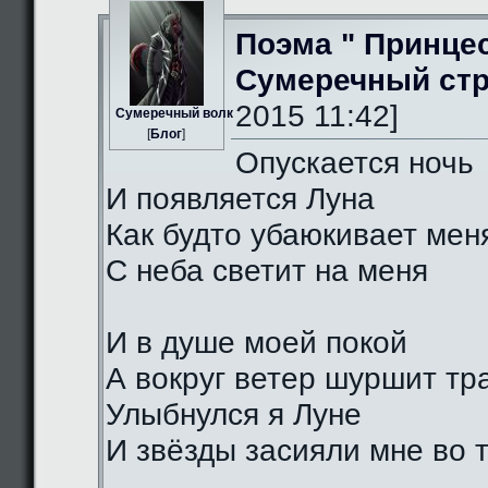
Поэма " Принце
Сумеречный стр
2015 11:42]
Сумеречный волк
[
Блог
]
Опускается ночь
И появляется Луна
Как будто убаюкивает мен
С неба светит на меня
И в душе моей покой
А вокруг ветер шуршит тр
Улыбнулся я Луне
И звёзды засияли мне во 