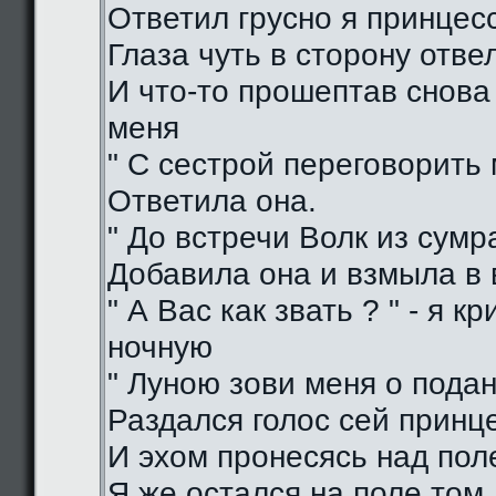
Ответил грусно я принцес
Глаза чуть в сторону отве
И что-то прошептав снова
меня
" С сестрой переговорить 
Ответила она.
" До встречи Волк из сумра
Добавила она и взмыла в
" А Вас как звать ? " - я кр
ночную
" Луною зови меня о подан
Раздался голос сей принц
И эхом пронесясь над пол
Я же остался на поле том