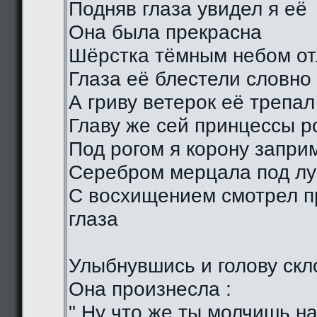
Подняв глаза увидел я её
Она была прекрасна
Шёрстка тёмным небом о
Глаза её блестели словно
А гриву ветерок её трепал
Главу же сей принцессы р
Под рогом я корону запри
Серебром мерцала под лу
С восхищением смотрел п
глаза
Улыбнувшись и голову скл
Она произнесла :
" Ну что же ты молчишь н