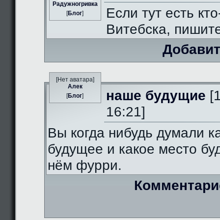
Радужногривка
Если тут есть кто
[
Блог
]
Витебска, пишит
Добавит
[Нет аватара]
Алек
наше будущие
[
[
Блог
]
16:21]
Вы когда нибудь думали к
будущее и какое место бу
нём фурри.
Комментари