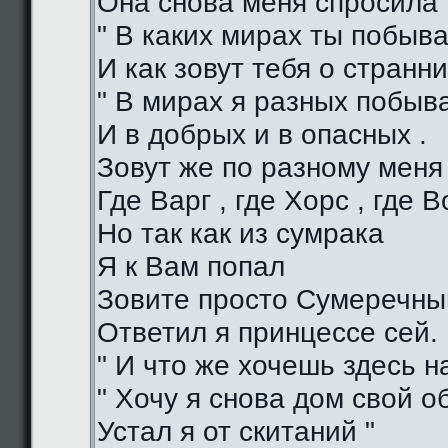
Она снова меня спросила 
" В каких мирах ты побыва
И как зовут тебя о странни
" В мирах я разных побыв
И в добрых и в опасных .
Зовут же по разному меня
Где Варг , где Хорс , где В
Но так как из сумрака
Я к Вам попал
Зовите просто Сумеречный
Ответил я принцессе сей.
" И что же хочешь здесь на
" Хочу я снова дом свой о
Устал я от скитаний "