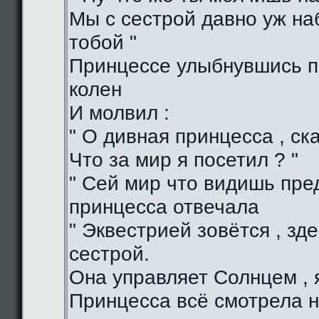
Мы с сестрой давно уж н
тобой "
Принцессе улыбнувшись п
колен
И молвил :
" О дивная принцесса , ска
Что за мир я посетил ? "
" Сей мир что видишь пред
принцесса отвечала
" Эквестрией зовётся , зд
сестрой.
Она управляет Солнцем , я
Принцесса всё смотрела н