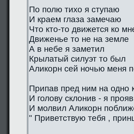
По полю тихо я ступаю
И краем глаза замечаю
Что кто-то движется ко мн
Движенье то не на земле
А в небе я заметил
Крылатый силуэт то был
Аликорн сей ночью меня 
Припав пред ним на одно 
И голову склонив - я проя
И молвил Аликорн поближе
" Приветствую тебя , прин