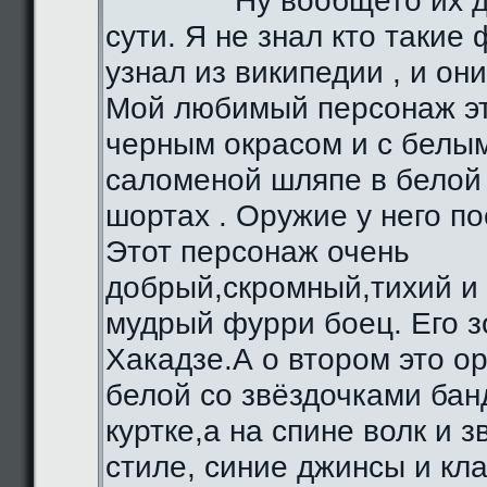
Ну вообщето их д
сути. Я не знал кто такие 
узнал из википедии , и они
Мой любимый персонаж эт
черным окрасом и с белы
саломеной шляпе в белой 
шортах . Оружие у него по
Этот персонаж очень
добрый,скромный,тихий и
мудрый фурри боец. Его з
Хакадзе.А о втором это о
белой со звёздочками бан
куртке,а на спине волк и 
стиле, синие джинсы и кл