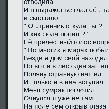
отводила
И в выраженье глаз её , 
и сквозило
" О странник откуда ты ?
И как сюда попал ? "
Её прелестный голос воп
" Во многих я мирах побы
Везде я дом свой находил
Но вот я в лес один зашёл
Поляну странную нашёл
И только я в неё вступил
Меня сумрак поглотил
Очнулся я уже не там
На поле сем открыв глаза