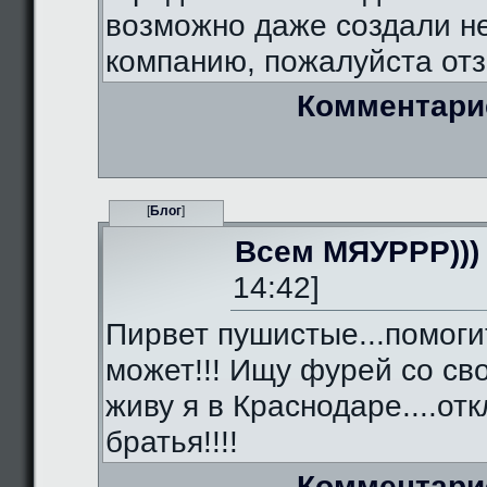
возможно даже создали 
компанию, пожалуйста отз
Комментари
[
Блог
]
Всем МЯУРРР)))
14:42]
Пирвет пушистые...помоги
может!!! Ищу фурей со сво
живу я в Краснодаре....от
братья!!!!
Комментари