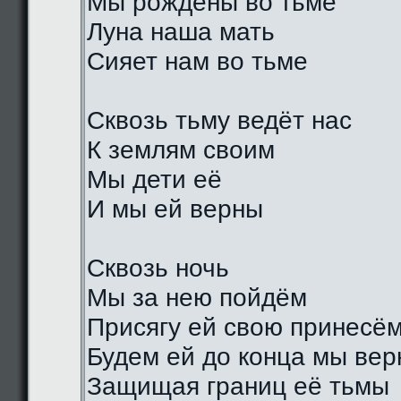
Мы рождены во тьме
Луна наша мать
Сияет нам во тьме
Сквозь тьму ведёт нас
К землям своим
Мы дети её
И мы ей верны
Сквозь ночь
Мы за нею пойдём
Присягу ей свою принесё
Будем ей до конца мы ве
Защищая границ её тьмы