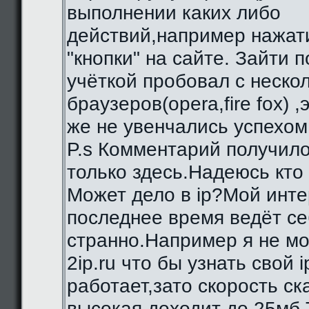
выполнении каких либо
действий,например нажат
"кнопки" на сайте. Зайти 
учёткой пробовал с неско
браузеров(opera,fire fox) ,
же не увенчались успехом
P.s Комментарий получило
только здесь.Надеюсь кто
Может дело в ip?Мой инте
последнее время ведёт се
странно.Например я не мо
2ip.ru что бы узнать свой i
работает,зато скорость с
высокая,доходит до 25мб.