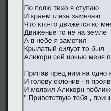
По полю тихо я ступаю
И краем глаза замечаю
Что кто-то движется ко мн
Движенье то не на земле
А в небе я заметил
Крылатый силуэт то был
Аликорн сей ночью меня 
Припав пред ним на одно 
И голову склонив - я проя
И молвил Аликорн поближе
" Приветствую тебя , прин