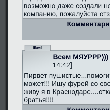
возможно даже создали 
компанию, пожалуйста отз
Комментари
[
Блог
]
Всем МЯУРРР)))
14:42]
Пирвет пушистые...помоги
может!!! Ищу фурей со сво
живу я в Краснодаре....от
братья!!!!
Комментари