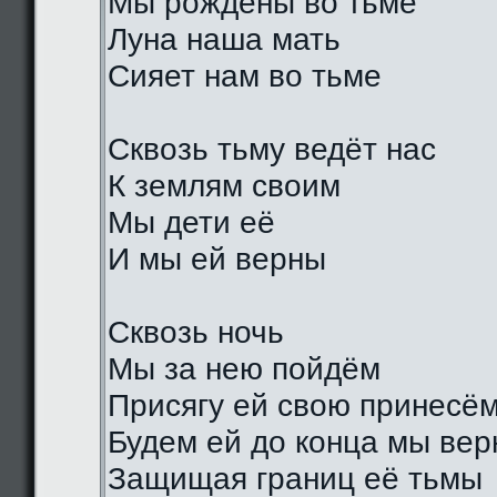
Мы рождены во тьме
Луна наша мать
Сияет нам во тьме
Сквозь тьму ведёт нас
К землям своим
Мы дети её
И мы ей верны
Сквозь ночь
Мы за нею пойдём
Присягу ей свою принесё
Будем ей до конца мы ве
Защищая границ её тьмы