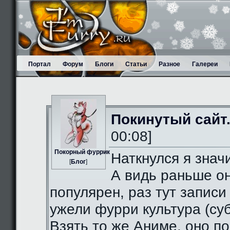
Портал
Форум
Блоги
Статьи
Разное
Галереи
Покинутый сайт
00:08]
Пoкорный фуррик
Наткнулся я значи
[
Блог
]
А видь раньше о
популярен, раз тут записи
ужели фурри культура (суб
Взять то же Аниме, оно п