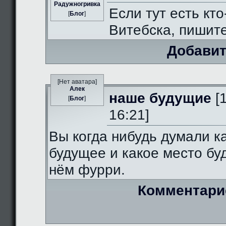
Радужногривка
Если тут есть кто
[
Блог
]
Витебска, пишит
Добавит
[Нет аватара]
Алек
наше будущие
[
[
Блог
]
16:21]
Вы когда нибудь думали к
будущее и какое место бу
нём фурри.
Комментари