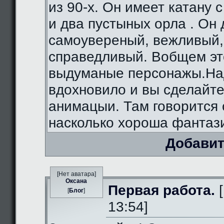
из 90-х. Он имеет катану 
и два пустыных орла . Он
самоувереный, вежливый,
справедливый. Вобщем э
выдуманые персонажы.На
вдохновило и вы сделайте
анимацыи. Там говорится 
насколько хороша фантаз
Добавит
[Нет аватара]
Оксана
Первая работа.
[
[
Блог
]
13:54]