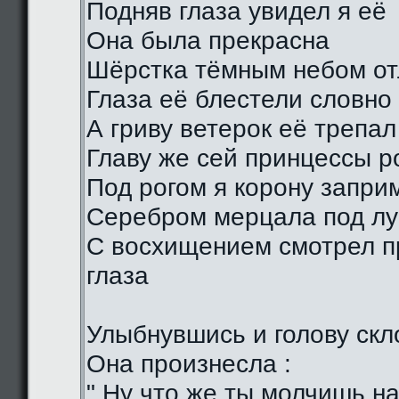
Подняв глаза увидел я её
Она была прекрасна
Шёрстка тёмным небом о
Глаза её блестели словно
А гриву ветерок её трепал
Главу же сей принцессы р
Под рогом я корону запри
Серебром мерцала под лу
С восхищением смотрел п
глаза
Улыбнувшись и голову скл
Она произнесла :
" Ну что же ты молчишь н