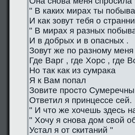
Она снова меня спросила 
" В каких мирах ты побыва
И как зовут тебя о странни
" В мирах я разных побыв
И в добрых и в опасных .
Зовут же по разному меня
Где Варг , где Хорс , где В
Но так как из сумрака
Я к Вам попал
Зовите просто Сумеречный
Ответил я принцессе сей.
" И что же хочешь здесь на
" Хочу я снова дом свой о
Устал я от скитаний "