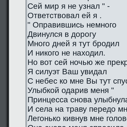
Сей мир я не узнал " -
Ответствовал ей я .
" Оправившись немного
Двинулся в дорогу
Много дней я тут бродил
И никого не находил.
Но вот сей ночью же прек
Я силуэт Ваш увидал
С небес ко мне Вы тут спу
Улыбкой одарив меня "
Принцесса снова улыбнул
И села на траву передо м
Легонько кивнув мне голо