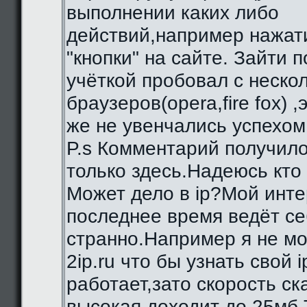
выполнении каких либо
действий,например нажат
"кнопки" на сайте. Зайти 
учёткой пробовал с неско
браузеров(opera,fire fox) ,
же не увенчались успехом
P.s Комментарий получило
только здесь.Надеюсь кто
Может дело в ip?Мой инте
последнее время ведёт се
странно.Например я не мо
2ip.ru что бы узнать свой i
работает,зато скорость с
высокая,доходит до 25мб.