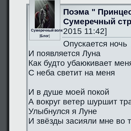
Поэма " Принце
Сумеречный стр
2015 11:42]
Сумеречный волк
[
Блог
]
Опускается ночь
И появляется Луна
Как будто убаюкивает мен
С неба светит на меня
И в душе моей покой
А вокруг ветер шуршит тр
Улыбнулся я Луне
И звёзды засияли мне во 