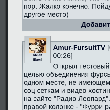
пор. Жалко конечно. Пойду
другое место)
Добавит
Amur-FursuitTV
[
00:26]
AMUR
[
Блог
]
Открыл тестовый
целью объединения фурсь
одном месте, не имеющем
соц сеткам и видео хостин
на сайте "Радио Леопард".
правой колонке - "Фурри ра