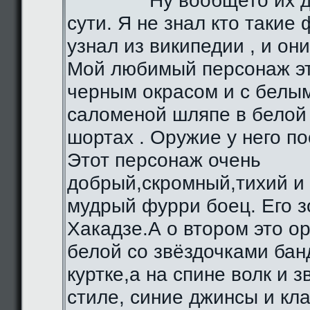
Ну вообщето их д
сути. Я не знал кто такие 
узнал из википедии , и они
Мой любимый персонаж эт
черным окрасом и с белы
саломеной шляпе в белой 
шортах . Оружие у него по
Этот персонаж очень
добрый,скромный,тихий и
мудрый фурри боец. Его з
Хакадзе.А о втором это о
белой со звёздочками бан
куртке,а на спине волк и 
стиле, синие джинсы и кл