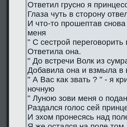
Ответил грусно я принцес
Глаза чуть в сторону отве
И что-то прошептав снова
меня
" С сестрой переговорить 
Ответила она.
" До встречи Волк из сумра
Добавила она и взмыла в
" А Вас как звать ? " - я кр
ночную
" Луною зови меня о подан
Раздался голос сей принц
И эхом пронесясь над пол
Я же остался на поле том