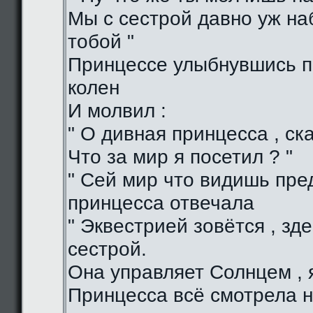
Мы с сестрой давно уж н
тобой "
Принцессе улыбнувшись п
колен
И молвил :
" О дивная принцесса , ска
Что за мир я посетил ? "
" Сей мир что видишь пред
принцесса отвечала
" Эквестрией зовётся , зд
сестрой.
Она управляет Солнцем , я
Принцесса всё смотрела н