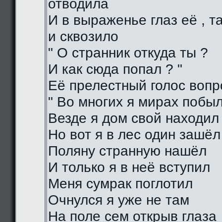
отводила
И в выраженье глаз её , 
и сквозило
" О странник откуда ты ?
И как сюда попал ? "
Её прелестный голос воп
" Во многих я мирах побы
Везде я дом свой находил
Но вот я в лес один зашёл
Поляну странную нашёл
И только я в неё вступил
Меня сумрак поглотил
Очнулся я уже не там
На поле сем открыв глаза