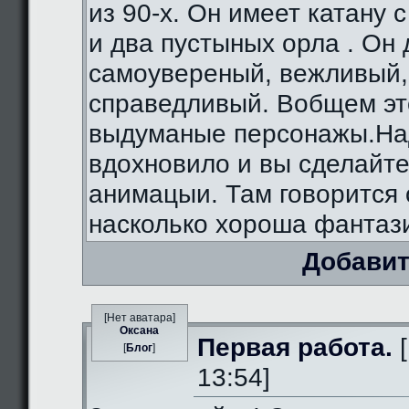
из 90-х. Он имеет катану 
и два пустыных орла . Он
самоувереный, вежливый,
справедливый. Вобщем э
выдуманые персонажы.На
вдохновило и вы сделайте
анимацыи. Там говорится 
насколько хороша фантаз
Добавит
[Нет аватара]
Оксана
Первая работа.
[
[
Блог
]
13:54]