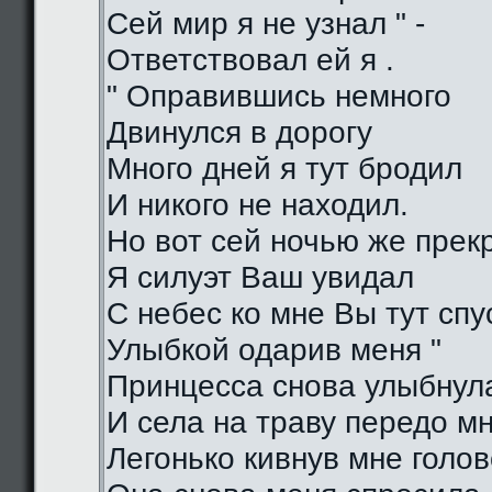
Сей мир я не узнал " -
Ответствовал ей я .
" Оправившись немного
Двинулся в дорогу
Много дней я тут бродил
И никого не находил.
Но вот сей ночью же прек
Я силуэт Ваш увидал
С небес ко мне Вы тут спу
Улыбкой одарив меня "
Принцесса снова улыбнул
И села на траву передо м
Легонько кивнув мне голо