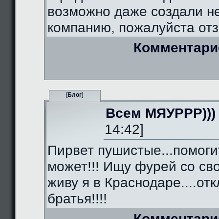
возможно даже создали 
компанию, пожалуйста отз
Комментари
[
Блог
]
Всем МЯУРРР)))
14:42]
Пирвет пушистые...помоги
может!!! Ищу фурей со сво
живу я в Краснодаре....от
братья!!!!
Комментари