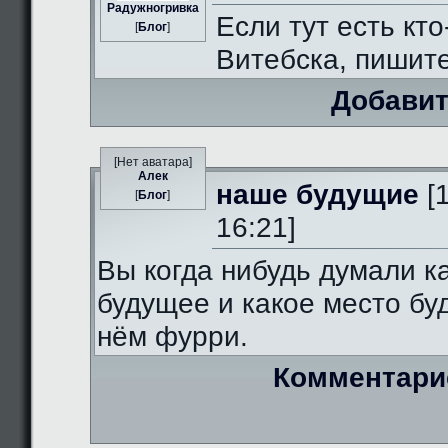
Радужногривка
Если тут есть кто
[
Блог
]
Витебска, пишит
Добавит
[Нет аватара]
Алек
наше будущие
[
[
Блог
]
16:21]
Вы когда нибудь думали к
будущее и какое место бу
нём фурри.
Комментари