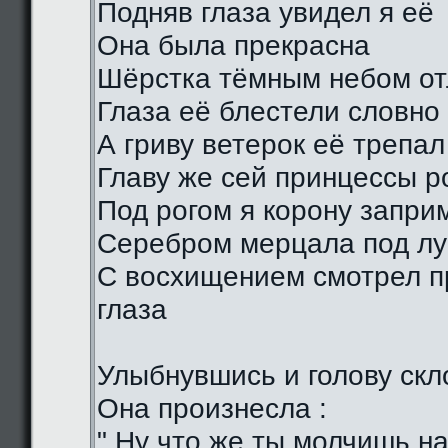
Подняв глаза увидел я её
Она была прекрасна
Шёрстка тёмным небом о
Глаза её блестели словно
А гриву ветерок её трепал
Главу же сей принцессы р
Под рогом я корону запри
Серебром мерцала под лу
С восхищением смотрел п
глаза
Улыбнувшись и голову скл
Она произнесла :
" Ну что же ты молчишь н