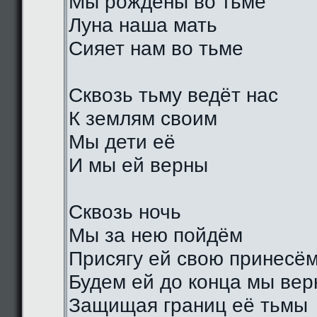
Мы рождены во тьме
Луна наша мать
Сияет нам во тьме
Сквозь тьму ведёт нас
К землям своим
Мы дети её
И мы ей верны
Сквозь ночь
Мы за нею пойдём
Присягу ей свою принесё
Будем ей до конца мы ве
Защищая границ её тьмы