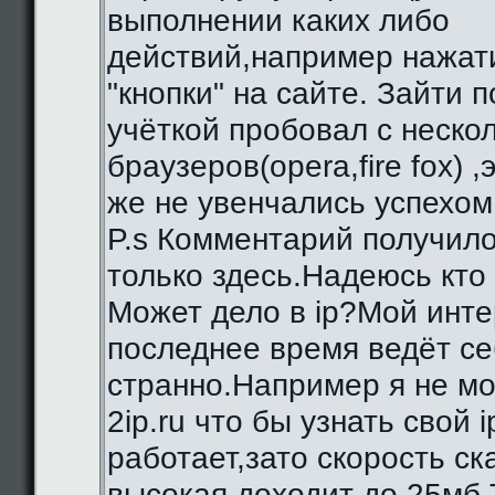
выполнении каких либо
действий,например нажат
"кнопки" на сайте. Зайти 
учёткой пробовал с неско
браузеров(opera,fire fox) ,
же не увенчались успехом
P.s Комментарий получило
только здесь.Надеюсь кто
Может дело в ip?Мой инте
последнее время ведёт се
странно.Например я не мо
2ip.ru что бы узнать свой i
работает,зато скорость с
высокая,доходит до 25мб.