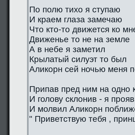
По полю тихо я ступаю
И краем глаза замечаю
Что кто-то движется ко мн
Движенье то не на земле
А в небе я заметил
Крылатый силуэт то был
Аликорн сей ночью меня 
Припав пред ним на одно 
И голову склонив - я проя
И молвил Аликорн поближе
" Приветствую тебя , прин