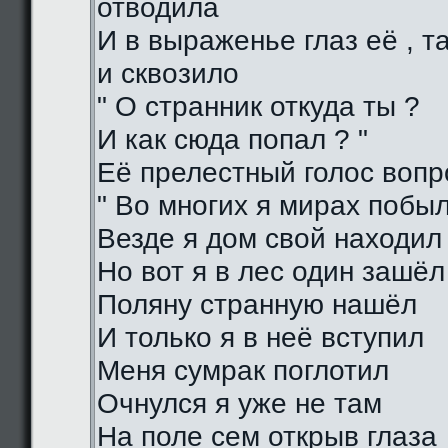
отводила
И в выраженье глаз её , 
и сквозило
" О странник откуда ты ?
И как сюда попал ? "
Её прелестный голос воп
" Во многих я мирах побы
Везде я дом свой находил
Но вот я в лес один зашёл
Поляну странную нашёл
И только я в неё вступил
Меня сумрак поглотил
Очнулся я уже не там
На поле сем открыв глаза