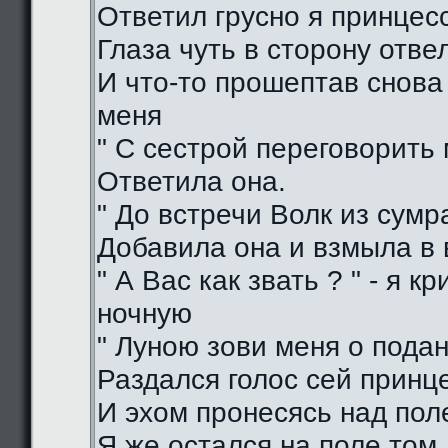
Ответил грусно я принцес
Глаза чуть в сторону отве
И что-то прошептав снова
меня
" С сестрой переговорить 
Ответила она.
" До встречи Волк из сумра
Добавила она и взмыла в
" А Вас как звать ? " - я кр
ночную
" Луною зови меня о подан
Раздался голос сей принц
И эхом пронесясь над пол
Я же остался на поле том