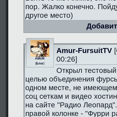
пор. Жалко конечно. Пойду
другое место)
Добавит
Amur-FursuitTV
[
00:26]
AMUR
[
Блог
]
Открыл тестовый
целью объединения фурсь
одном месте, не имеющем
соц сеткам и видео хостин
на сайте "Радио Леопард".
правой колонке - "Фурри ра