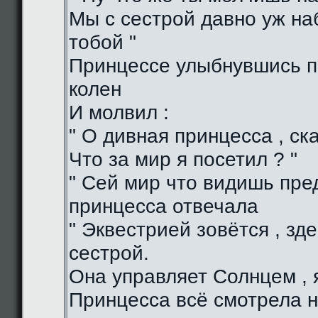
Мы с сестрой давно уж н
тобой "
Принцессе улыбнувшись п
колен
И молвил :
" О дивная принцесса , ска
Что за мир я посетил ? "
" Сей мир что видишь пред
принцесса отвечала
" Эквестрией зовётся , зд
сестрой.
Она управляет Солнцем , я
Принцесса всё смотрела н