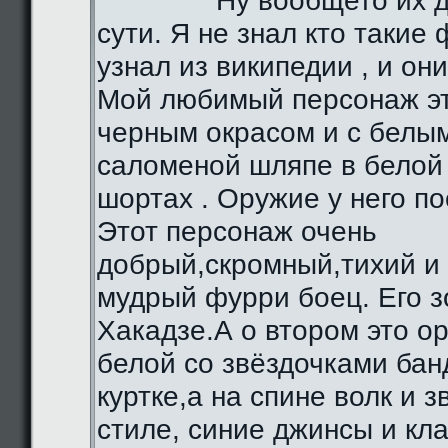
Ну вообщето их д
сути. Я не знал кто такие 
узнал из википедии , и они
Мой любимый персонаж эт
черным окрасом и с белы
саломеной шляпе в белой 
шортах . Оружие у него по
Этот персонаж очень
добрый,скромный,тихий и
мудрый фурри боец. Его з
Хакадзе.А о втором это о
белой со звёздочками бан
куртке,а на спине волк и 
стиле, синие джинсы и кл