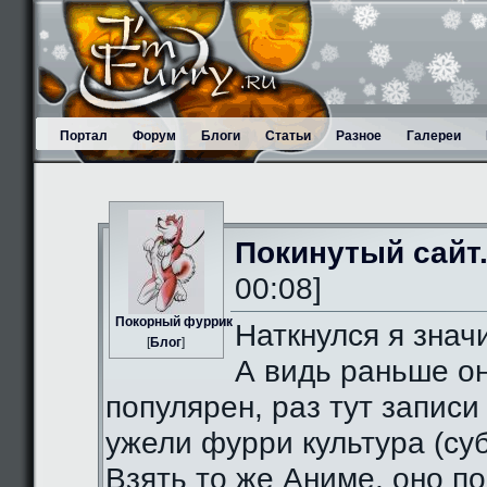
Портал
Форум
Блоги
Статьи
Разное
Галереи
Покинутый сайт
00:08]
Пoкорный фуррик
Наткнулся я значи
[
Блог
]
А видь раньше о
популярен, раз тут записи
ужели фурри культура (суб
Взять то же Аниме, оно п