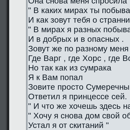
Она снова меня спросила 
" В каких мирах ты побыва
И как зовут тебя о странни
" В мирах я разных побыв
И в добрых и в опасных .
Зовут же по разному меня
Где Варг , где Хорс , где В
Но так как из сумрака
Я к Вам попал
Зовите просто Сумеречный
Ответил я принцессе сей.
" И что же хочешь здесь на
" Хочу я снова дом свой о
Устал я от скитаний "