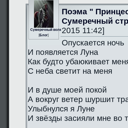
Поэма " Принце
Сумеречный стр
2015 11:42]
Сумеречный волк
[
Блог
]
Опускается ночь
И появляется Луна
Как будто убаюкивает мен
С неба светит на меня
И в душе моей покой
А вокруг ветер шуршит тр
Улыбнулся я Луне
И звёзды засияли мне во 