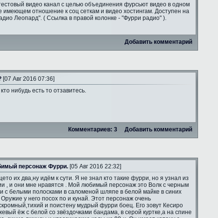
тестовый видео канал с целью объединения фурсьют видео в одном
е имеющем отношение к соц сеткам и видео хостингам. Доступен на
адио Леопард". ( Ссылка в правой колонке - "Фурри радио" ).
Добавить комментарий
?
[07 Авг 2016 07:36]
 кто нибудь есть то отзавитесь.
Комментариев: 3
Добавить комментарий
имый персонаж Фурри.
[05 Авг 2016 22:32]
ето их два,ну идём к сути. Я не знал кто такие фурри, но я узнал из
и , и они мне нравятся . Мой любимый персонаж это Волк с черным
и с белыми полосками в саломеной шляпе в белой майке в синих
 Оружие у него посох по и кунай. Этот персонаж очень
скромный,тихий и поистену мудрый фурри боец. Его зовут Кесиро
жевый ёж с белой со звёздочками бандама, в серой куртке,а на спине