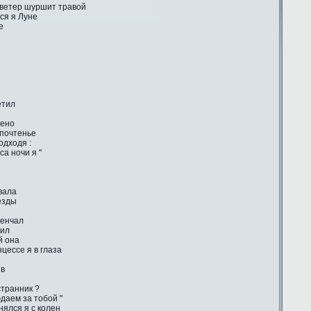
 ветер шуршит травой
ся я Луне
е
етил
лено
 почтенье
одходя :
са ночи я "
вала
ёзды
венчал
тил
й она
цессе я в глаза
ив
странник ?
даем за тобой "
ялся я с колен