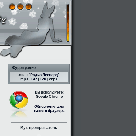
Фурри радио
канал
"
Радио Леопард
"
mp3
[
192
|
128
]
kbps
Вы используете:
Google Chrome
Обновления для
вашего браузера
Муз. проигрыватель