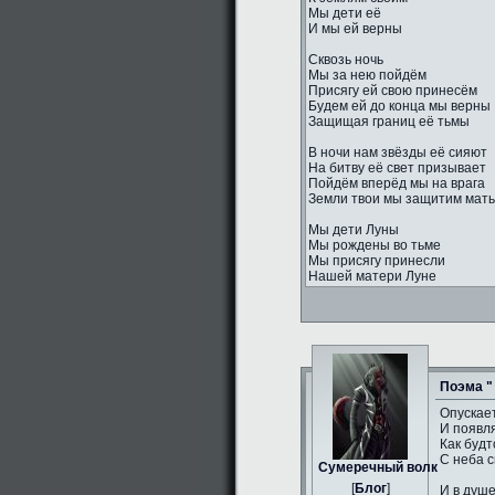
Мы дети её
И мы ей верны
Сквозь ночь
Мы за нею пойдём
Присягу ей свою принесём
Будем ей до конца мы верны
Защищая границ её тьмы
В ночи нам звёзды её сияют
На битву её свет призывает
Пойдём вперёд мы на врага
Земли твои мы защитим мать
Мы дети Луны
Мы рождены во тьме
Мы присягу принесли
Нашей матери Луне
Поэма "
Опускае
И появл
Как будт
С неба с
Сумеречный волк
[
Блог
]
И в душ