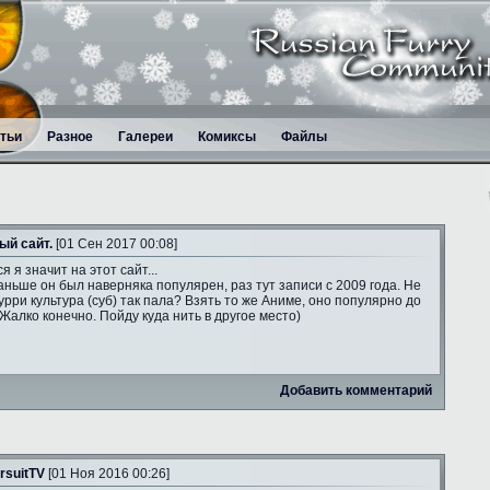
тьи
Разное
Галереи
Комиксы
Файлы
ый сайт.
[01 Сен 2017 00:08]
я я значит на этот сайт...
аньше он был наверняка популярен, раз тут записи с 2009 года. Не
рри культура (суб) так пала? Взять то же Аниме, оно популярно до
 Жалко конечно. Пойду куда нить в другое место)
Добавить комментарий
rsuitTV
[01 Ноя 2016 00:26]