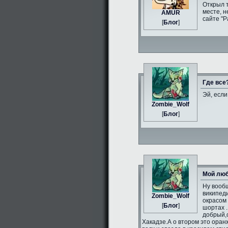
Открыл 
месте, н
AMUR
сайте "Р
[
Блог
]
Где все
Эй, если
Zombie_Wolf
[
Блог
]
Мой люб
Ну вообщ
википеди
Zombie_Wolf
окрасом 
[
Блог
]
шортах .
добрый,
Хакадзе.А о втором это оран