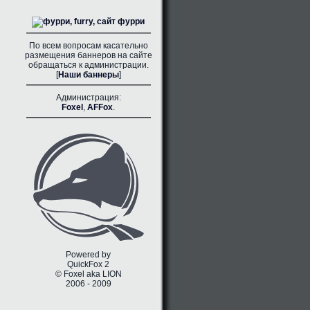
По всем вопросам касательно
размещения баннеров на сайте
обращаться к администрации.
[
Наши баннеры
]
Администрация:
Foxel
,
AFFox
.
Powered by
QuickFox 2
© Foxel aka LION
2006 - 2009