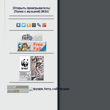
[
Открыть проигрыватель
]
[
Папка с музыкой
] [
M3U
]