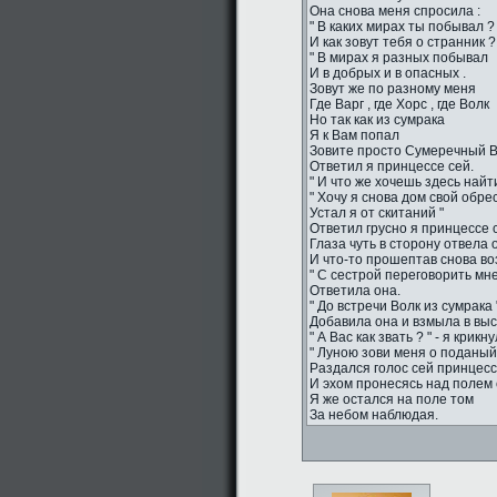
Она снова меня спросила :
" В каких мирах ты побывал ?
И как зовут тебя о странник ?
" В мирах я разных побывал
И в добрых и в опасных .
Зовут же по разному меня
Где Варг , где Хорс , где Волк
Но так как из сумрака
Я к Вам попал
Зовите просто Сумеречный Во
Ответил я принцессе сей.
" И что же хочешь здесь найти
" Хочу я снова дом свой обрес
Устал я от скитаний "
Ответил грусно я принцессе 
Глаза чуть в сторону отвела 
И что-то прошептав снова во
" С сестрой переговорить мне
Ответила она.
" До встречи Волк из сумрака "
Добавила она и взмыла в вы
" А Вас как звать ? " - я крикн
" Луною зови меня о поданый 
Раздался голос сей принцесс
И эхом пронесясь над полем 
Я же остался на поле том
За небом наблюдая.