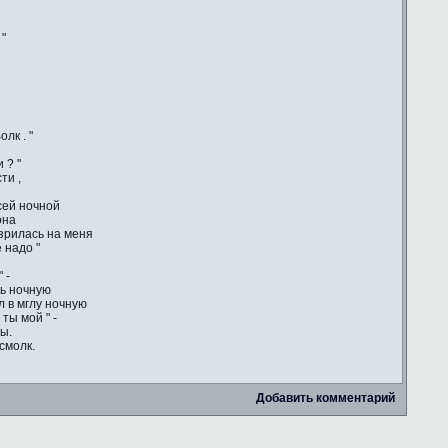
 "
лк . "
 ? "
ти ,
сей ночной
она
зрилась на меня
 надо "
 -
сь ночную
ул в мглу ночную
ты мой " -
ы.
смолк.
Добавить комментарий