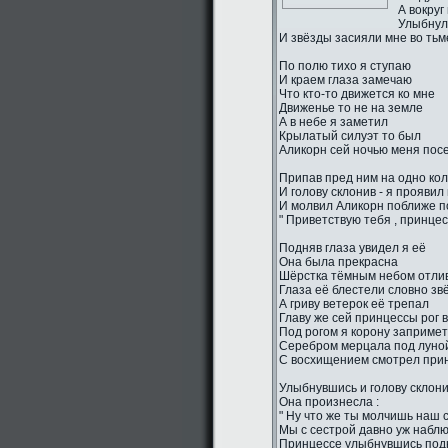
А вокруг
Улыбнул
И звёзды засияли мне во тьм
По полю тихо я ступаю
И краем глаза замечаю
Что кто-то движется ко мне
Движенье то не на земле
А в небе я заметил
Крылатый силуэт то был
Аликорн сей ночью меня пос
Припав пред ним на одно ко
И голову склонив - я проявил
И молвил Аликорн поближе п
" Приветствую тебя , принцес
Подняв глаза увидел я её
Она была прекрасна
Шёрстка тёмным небом отли
Глаза её блестели словно зв
А гриву ветерок её трепал
Главу же сей принцессы рог 
Под рогом я корону заприме
Серебром мерцала под луно
С восхищением смотрел прин
Улыбнувшись и голову склон
Она произнесла :
" Ну что же ты молчишь наш 
Мы с сестрой давно уж наблю
Принцессе улыбнувшись подн