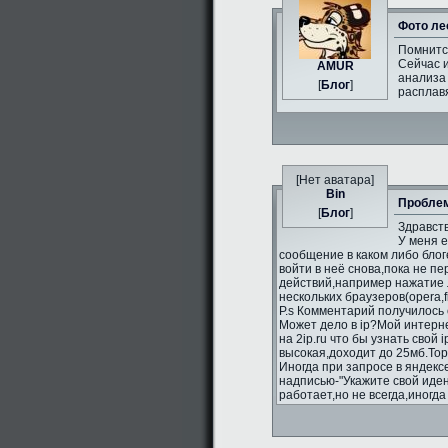
Фото ле
Помнитс
Сейчас и
AMUR
анализа 
[
Блог
]
расплавя
[Нет аватара]
Bin
Проблем
[
Блог
]
Здравств
У меня 
сообщение в каком либо блог
войти в неё снова,пока не п
действий,например нажатие л
нескольких браузеров(opera,fi
P.s Комментарий получилось 
Может дело в ip?Мой интерне
на 2ip.ru что бы узнать свой 
высокая,доходит до 25мб.То
Иногда при запросе в яндекс
надписью-"Укажите свой иде
работает,но не всегда,иногд