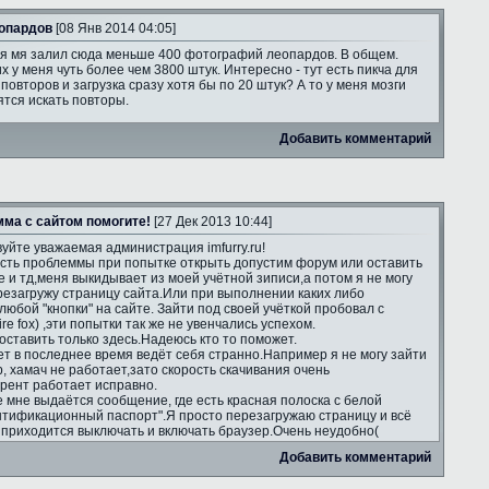
опардов
[08 Янв 2014 04:05]
я мя залил сюда меньше 400 фотографий леопардов. В общем.
х у меня чуть более чем 3800 штук. Интересно - тут есть пикча для
повторов и загрузка сразу хотя бы по 20 штук? А то у меня мозги
тся искать повторы.
Добавить комментарий
ма с сайтом помогите!
[27 Дек 2013 10:44]
уйте уважаемая администрация imfurry.ru!
есть проблеммы при попытке открыть допустим форум или оставить
е и тд,меня выкидывает из моей учётной зиписи,а потом я не могу
ерезагружу страницу сайта.Или при выполнении каких либо
юбой "кнопки" на сайте. Зайти под своей учёткой пробовал с
re fox) ,эти попытки так же не увенчались успехом.
оставить только здесь.Надеюсь кто то поможет.
т в последнее время ведёт себя странно.Например я не могу зайти
ip, хамач не работает,зато скорость скачивания очень
ррент работает исправно.
е мне выдаётся сообщение, где есть красная полоска с белой
нтификационный паспорт".Я просто перезагружаю страницу и всё
а приходится выключать и включать браузер.Очень неудобно(
Добавить комментарий