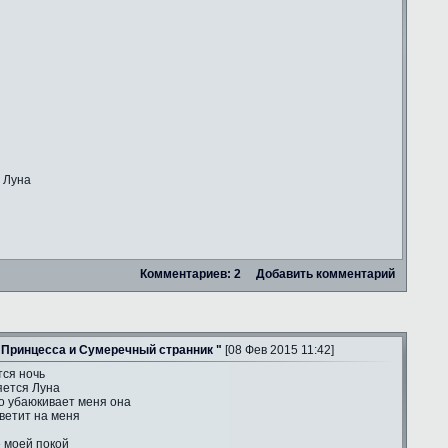
 Луна
Комментариев: 2
Добавить комментарий
 Принцесса и Сумеречный странник "
[08 Фев 2015 11:42]
тся ночь
яется Луна
о убаюкивает меня она
ветит на меня
е моей покой