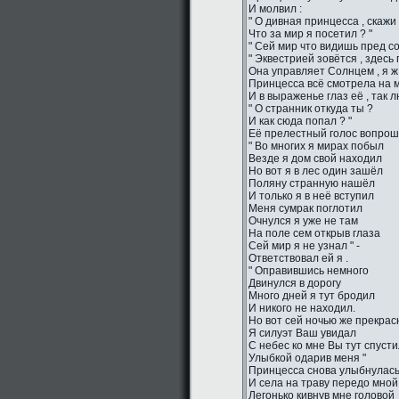
И молвил :
" О дивная принцесса , скажи 
Что за мир я посетил ? "
" Сей мир что видишь пред со
" Эквестрией зовётся , здесь
Она управляет Солнцем , я ж 
Принцесса всё смотрела на м
И в выраженье глаз её , так 
" О странник откуда ты ?
И как сюда попал ? "
Её прелестный голос вопро
" Во многих я мирах побыл
Везде я дом свой находил
Но вот я в лес один зашёл
Поляну странную нашёл
И только я в неё вступил
Меня сумрак поглотил
Очнулся я уже не там
На поле сем открыв глаза
Сей мир я не узнал " -
Ответствовал ей я .
" Оправившись немного
Двинулся в дорогу
Много дней я тут бродил
И никого не находил.
Но вот сей ночью же прекрас
Я силуэт Ваш увидал
С небес ко мне Вы тут спуст
Улыбкой одарив меня "
Принцесса снова улыбнулас
И села на траву передо мной
Легонько кивнув мне головой