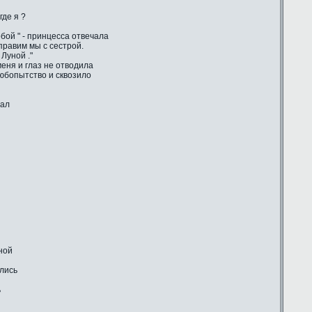
где я ?
бой " - принцесса отвечала
 правим мы с сестрой.
Луной ."
еня и глаз не отводила
любопытство и сквозило
шал
ной
ились
ь