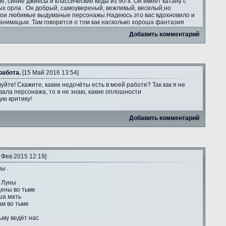
ле, синие джинсы и классические кеды из 90-х. Он имеет катану с
ых орла . Он добрый, самоувереный, вежливый, веселый,но
мои любимые выдуманые персонажы.Надеюсь это вас вдохновило и
анимацыи. Там говорится о том как насколько хороша фантазия
Добавить комментарий
работа.
[15 Май 2016 13:54]
уйте! Скажите, какие недочёты есть в моей работе? Так как я не
ала персонажа, то я не знаю, какие оплошности
ую критику!
Добавить комментарий
 Фев 2015 12:19]
ы .
 Луны
ены во тьме
ша мать
ам во тьме
ьму ведёт нас