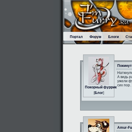
Портал
Форум
Блоги
Ста
Покинут
Наткнулс
А видь р
ужели фу
сих пор.
Пoкорный фуррик
[
Блог
]
Amur-Fu