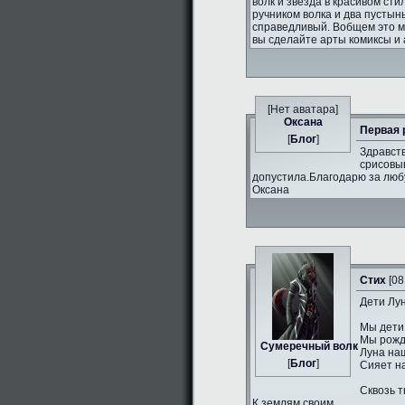
волк и звезда в красивом сти
ручником волка и два пустын
справедливый. Вобщем это 
вы сделайте арты комиксы и 
[Нет аватара]
Оксана
Первая 
[
Блог
]
Здравств
срисовыв
допустила.Благодарю за люб
Оксана
Стих
[08
Дети Лун
Мы дети
Мы рожд
Сумеречный волк
Луна на
[
Блог
]
Сияет н
Сквозь т
К землям своим