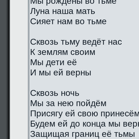
Мы рождены во тьме
Луна наша мать
Сияет нам во тьме
Сквозь тьму ведёт нас
К землям своим
Мы дети её
И мы ей верны
Сквозь ночь
Мы за нею пойдём
Присягу ей свою принесё
Будем ей до конца мы ве
Защищая границ её тьмы