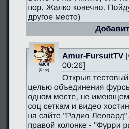
пор. Жалко конечно. Пойду
другое место)
Добавит
Amur-FursuitTV
[
00:26]
AMUR
[
Блог
]
Открыл тестовый
целью объединения фурсь
одном месте, не имеющем
соц сеткам и видео хостин
на сайте "Радио Леопард".
правой колонке - "Фурри ра