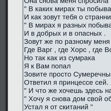
Она снова меня спросила 
" В каких мирах ты побыва
И как зовут тебя о странни
" В мирах я разных побыв
И в добрых и в опасных .
Зовут же по разному меня
Где Варг , где Хорс , где В
Но так как из сумрака
Я к Вам попал
Зовите просто Сумеречный
Ответил я принцессе сей.
" И что же хочешь здесь на
" Хочу я снова дом свой о
Устал я от скитаний "