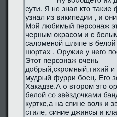
Ну вообщето их д
сути. Я не знал кто такие 
узнал из википедии , и они
Мой любимый персонаж эт
черным окрасом и с белы
саломеной шляпе в белой 
шортах . Оружие у него по
Этот персонаж очень
добрый,скромный,тихий и
мудрый фурри боец. Его з
Хакадзе.А о втором это о
белой со звёздочками бан
куртке,а на спине волк и 
стиле, синие джинсы и кл