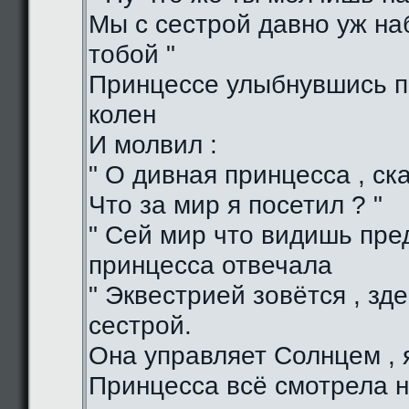
Мы с сестрой давно уж н
тобой "
Принцессе улыбнувшись п
колен
И молвил :
" О дивная принцесса , ска
Что за мир я посетил ? "
" Сей мир что видишь пред
принцесса отвечала
" Эквестрией зовётся , зд
сестрой.
Она управляет Солнцем , я
Принцесса всё смотрела н