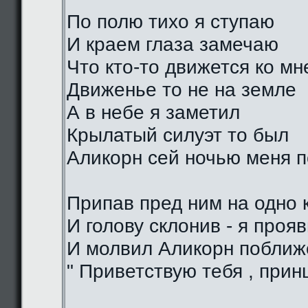
По полю тихо я ступаю
И краем глаза замечаю
Что кто-то движется ко мн
Движенье то не на земле
А в небе я заметил
Крылатый силуэт то был
Аликорн сей ночью меня 
Припав пред ним на одно 
И голову склонив - я проя
И молвил Аликорн поближе
" Приветствую тебя , прин