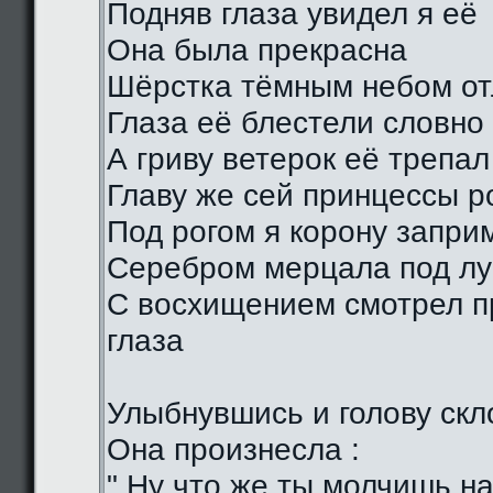
Подняв глаза увидел я её
Она была прекрасна
Шёрстка тёмным небом о
Глаза её блестели словно
А гриву ветерок её трепал
Главу же сей принцессы р
Под рогом я корону запри
Серебром мерцала под лу
С восхищением смотрел п
глаза
Улыбнувшись и голову скл
Она произнесла :
" Ну что же ты молчишь н