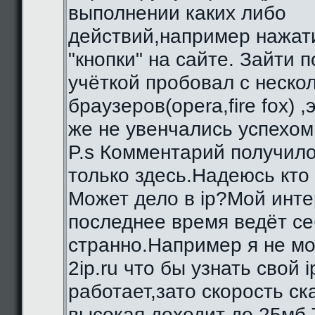
выполнении каких либо
действий,например нажат
"кнопки" на сайте. Зайти 
учёткой пробовал с неско
браузеров(opera,fire fox) ,
же не увенчались успехом
P.s Комментарий получило
только здесь.Надеюсь кто
Может дело в ip?Мой инте
последнее время ведёт се
странно.Например я не мо
2ip.ru что бы узнать свой i
работает,зато скорость с
высокая,доходит до 25мб.