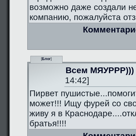
возможно даже создали 
компанию, пожалуйста отз
Комментари
[
Блог
]
Всем МЯУРРР)))
14:42]
Пирвет пушистые...помоги
может!!! Ищу фурей со сво
живу я в Краснодаре....от
братья!!!!
Комментари