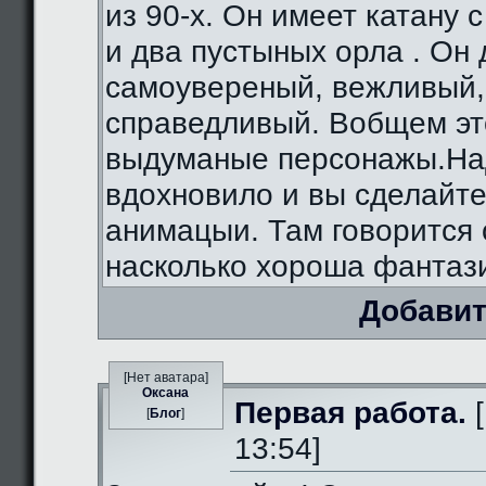
из 90-х. Он имеет катану 
и два пустыных орла . Он
самоувереный, вежливый,
справедливый. Вобщем э
выдуманые персонажы.На
вдохновило и вы сделайте
анимацыи. Там говорится 
насколько хороша фантаз
Добавит
[Нет аватара]
Оксана
Первая работа.
[
[
Блог
]
13:54]