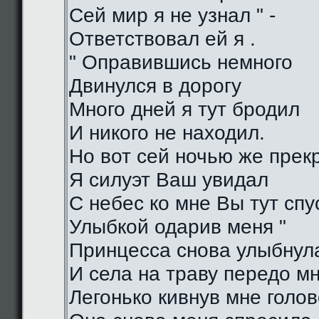
Сей мир я не узнал " -
Ответствовал ей я .
" Оправившись немного
Двинулся в дорогу
Много дней я тут бродил
И никого не находил.
Но вот сей ночью же прек
Я силуэт Ваш увидал
С небес ко мне Вы тут спу
Улыбкой одарив меня "
Принцесса снова улыбнул
И села на траву передо м
Легонько кивнув мне голо