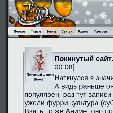
Портал
Форум
Блоги
Статьи
Разное
Галереи
Покинутый сайт
00:08]
Пoкорный фуррик
Наткнулся я значи
[
Блог
]
А видь раньше о
популярен, раз тут записи
ужели фурри культура (суб
Взять то же Аниме, оно п