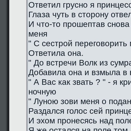
Ответил грусно я принцес
Глаза чуть в сторону отве
И что-то прошептав снова
меня
" С сестрой переговорить 
Ответила она.
" До встречи Волк из сумра
Добавила она и взмыла в
" А Вас как звать ? " - я кр
ночную
" Луною зови меня о подан
Раздался голос сей принц
И эхом пронесясь над пол
Я же остался на поле том