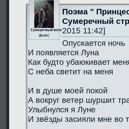
Поэма " Принце
Сумеречный стр
2015 11:42]
Сумеречный волк
[
Блог
]
Опускается ночь
И появляется Луна
Как будто убаюкивает мен
С неба светит на меня
И в душе моей покой
А вокруг ветер шуршит тр
Улыбнулся я Луне
И звёзды засияли мне во 