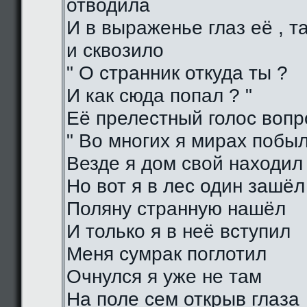
отводила
И в выраженье глаз её , 
и сквозило
" О странник откуда ты ?
И как сюда попал ? "
Её прелестный голос воп
" Во многих я мирах побы
Везде я дом свой находил
Но вот я в лес один зашёл
Поляну странную нашёл
И только я в неё вступил
Меня сумрак поглотил
Очнулся я уже не там
На поле сем открыв глаза