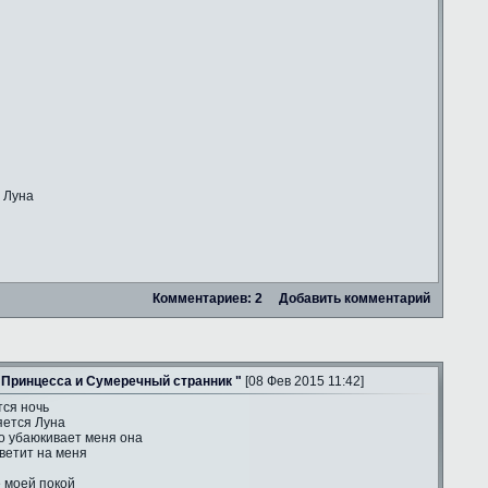
 Луна
Комментариев: 2
Добавить комментарий
 Принцесса и Сумеречный странник "
[08 Фев 2015 11:42]
тся ночь
яется Луна
о убаюкивает меня она
ветит на меня
е моей покой