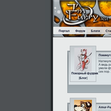
Портал
Форум
Блоги
Ста
Покинут
Наткнулс
А видь р
ужели фу
сих пор.
Пoкорный фуррик
[
Блог
]
Amur-Fu