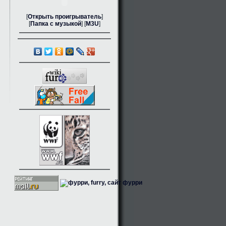
[
Открыть проигрыватель
]
[
Папка с музыкой
] [
M3U
]