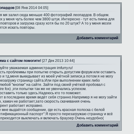
опардов
[08 Янв 2014 04:05]
я мя залил сюда меньше 400 фотографий леопардов. В общем.
х у меня чуть более чем 3800 штук. Интересно - тут есть пикча для
повторов и загрузка сразу хотя бы по 20 штук? А то у меня мозги
тся искать повторы.
Добавить комментарий
ма с сайтом помогите!
[27 Дек 2013 10:44]
уйте уважаемая администрация imfurry.ru!
есть проблеммы при попытке открыть допустим форум или оставить
е и тд,меня выкидывает из моей учётной зиписи,а потом я не могу
ерезагружу страницу сайта.Или при выполнении каких либо
юбой "кнопки" на сайте. Зайти под своей учёткой пробовал с
re fox) ,эти попытки так же не увенчались успехом.
оставить только здесь.Надеюсь кто то поможет.
т в последнее время ведёт себя странно.Например я не могу зайти
ip, хамач не работает,зато скорость скачивания очень
ррент работает исправно.
е мне выдаётся сообщение, где есть красная полоска с белой
нтификационный паспорт".Я просто перезагружаю страницу и всё
а приходится выключать и включать браузер.Очень неудобно(
Добавить комментарий