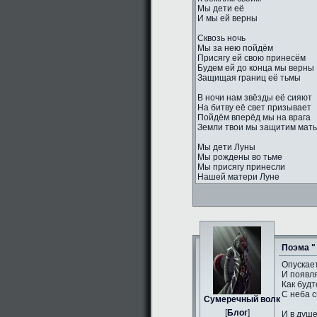
Мы дети её
И мы ей верны
Сквозь ночь
Мы за нею пойдём
Присягу ей свою принесём
Будем ей до конца мы верны
Защищая границ её тьмы
В ночи нам звёзды её сияют
На битву её свет призывает
Пойдём вперёд мы на врага
Земли твои мы защитим мать
Мы дети Луны
Мы рождены во тьме
Мы присягу принесли
Нашей матери Луне
Поэма "
Опускае
И появл
Как будт
С неба с
Сумеречный волк
[
Блог
]
И в душ