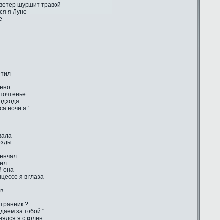
 ветер шуршит травой
ся я Луне
е
етил
лено
 почтенье
одходя :
са ночи я "
вала
ёзды
венчал
тил
й она
цессе я в глаза
ив
странник ?
даем за тобой "
ялся я с колен