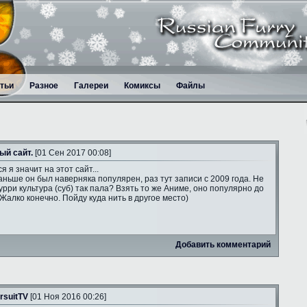
тьи
Разное
Галереи
Комиксы
Файлы
ый сайт.
[01 Сен 2017 00:08]
я я значит на этот сайт...
аньше он был наверняка популярен, раз тут записи с 2009 года. Не
рри культура (суб) так пала? Взять то же Аниме, оно популярно до
 Жалко конечно. Пойду куда нить в другое место)
Добавить комментарий
rsuitTV
[01 Ноя 2016 00:26]