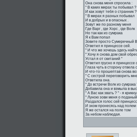
Она снова меня спросила :
" В каких мирах ты побывал ?
И как зовут тебя о странник ?
" В мирах я разных побывал
И в добрых и в опасных .
Зовут же по разному меня
Где Варг , где Хорс , где Волк
Но так как из сумрака
Я к Вам попал
Зовите просто Сумеречный Во
Ответил я принцессе сей.
" И что же хочешь здесь найти
" Хочу я снова дом свой обрес
Устал я от скитаний "
Ответил грусно я принцессе 
Глаза чуть в сторону отвела 
И что-то прошептав снова во
" С сестрой переговорить мне
Ответила она.
" До встречи Волк из сумрака "
Добавила она и взмыла в вы
" А Вас как звать ? " - я крикн
" Луною зови меня о поданый 
Раздался голос сей принцесс
И эхом пронесясь над полем 
Я же остался на поле том
За небом наблюдая.