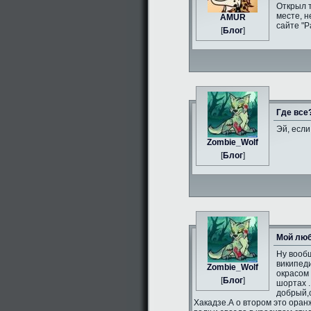
Открыл 
месте, н
AMUR
сайте "Р
[
Блог
]
Где все
Эй, если
Zombie_Wolf
[
Блог
]
Мой люб
Ну вообщ
википеди
Zombie_Wolf
окрасом 
[
Блог
]
шортах .
добрый,
Хакадзе.А о втором это оран