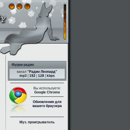
Фурри радио
канал
"
Радио Леопард
"
mp3
[
192
|
128
]
kbps
Вы используете:
Google Chrome
Обновления для
вашего браузера
Муз. проигрыватель