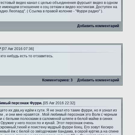
тестовый видео канал с целью объединения фурсьют видео в одном
е имеющем отношение к соц сеткам и видео хостингам. Доступен на
адио Леопард". ( Ссылка в правой колонке - "Фурри радио" ).
Добавить комментарий
?
[07 Авг 2016 07:36]
 кто нибудь есть то отзавитесь.
Комментариев: 3
Добавить комментарий
имый персонаж Фурри.
[05 Авг 2016 22:32]
ето их два,ну идём к сути. Я не знал кто такие фурри, но я узнал из
и , и они мне нравятся . Мой любимый персонаж это Волк с черным
и с белыми полосками в саломеной шляпе в белой майке в синих
 Оружие у него посох по и кунай. Этот персонаж очень
скромный,тихий и поистену мудрый фурри боец. Его зовут Кесиро
жевый ёж с белой со звёздочками бандама, в серой куртке,а на спине