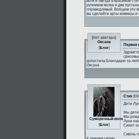
волк и звезда в красивом сти
ручником волка и два пустын
справедливый. Вобщем это 
вы сделайте арты комиксы и 
[Нет аватара]
Оксана
Первая 
[
Блог
]
Здравств
срисовыв
допустила.Благодарю за люб
Оксана
Стих
[08
Дети Лун
Мы дети
Мы рожд
Сумеречный волк
Луна на
[
Блог
]
Сияет н
Сквозь т
К землям своим