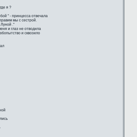
где я ?
бой " - принцесса отвечала
 правим мы с сестрой.
Луной ."
еня и глаз не отводила
любопытство и сквозило
шал
ной
ились
ь