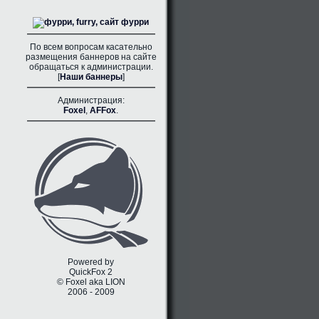
По всем вопросам касательно
размещения баннеров на сайте
обращаться к администрации.
[
Наши баннеры
]
Администрация:
Foxel
,
AFFox
.
Powered by
QuickFox 2
© Foxel aka LION
2006 - 2009