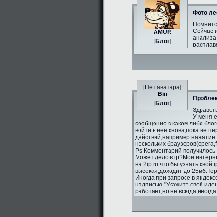
Фото ле
Помнитс
Сейчас и
AMUR
анализа 
[
Блог
]
расплавя
[Нет аватара]
Bin
Проблем
[
Блог
]
Здравств
У меня 
сообщение в каком либо блог
войти в неё снова,пока не п
действий,например нажатие л
нескольких браузеров(opera,fi
P.s Комментарий получилось 
Может дело в ip?Мой интерне
на 2ip.ru что бы узнать свой 
высокая,доходит до 25мб.То
Иногда при запросе в яндекс
надписью-"Укажите свой иде
работает,но не всегда,иногд