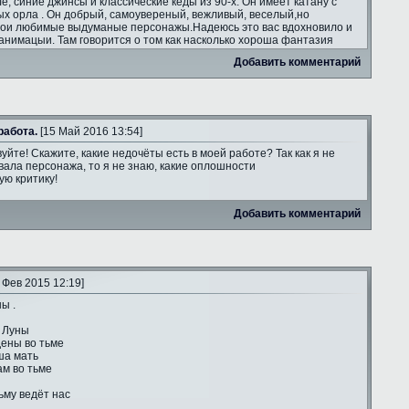
ле, синие джинсы и классические кеды из 90-х. Он имеет катану с
ых орла . Он добрый, самоувереный, вежливый, веселый,но
мои любимые выдуманые персонажы.Надеюсь это вас вдохновило и
анимацыи. Там говорится о том как насколько хороша фантазия
Добавить комментарий
работа.
[15 Май 2016 13:54]
уйте! Скажите, какие недочёты есть в моей работе? Так как я не
ала персонажа, то я не знаю, какие оплошности
ую критику!
Добавить комментарий
 Фев 2015 12:19]
ы .
 Луны
ены во тьме
ша мать
ам во тьме
ьму ведёт нас