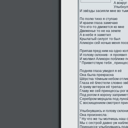
А вокруг
Улыбнул
И звёзды засияли мне во тьм
По полю тихо я ступаю
И краем глаза замечаю
Что кто-то движется ко мне
Движенье то не на земле
А в небе я заметил
Крылатый силуэт то был
Аликорн сей ночью меня пос
Припав пред ним на одно ко
И голову склонив - я проявил
И молвил Аликорн поближе п
" Приветствую тебя , принцес
Подняв глаза увидел я её
Она была прекрасна
Шёрстка тёмным небом отли
Глаза её блестели словно зв
А гриву ветерок её трепал
Главу же сей принцессы рог 
Под рогом я корону заприме
Серебром мерцала под луно
С восхищением смотрел прин
Улыбнувшись и голову склон
Она произнесла :
" Ну что же ты молчишь наш 
Мы с сестрой давно уж наблю
Принцессе улыбнувшись подн