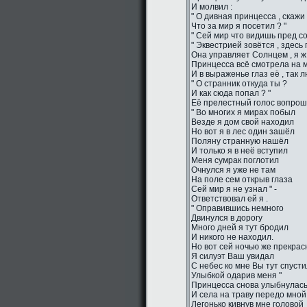
И молвил :
" О дивная принцесса , скажи 
Что за мир я посетил ? "
" Сей мир что видишь пред со
" Эквестрией зовётся , здесь
Она управляет Солнцем , я ж 
Принцесса всё смотрела на м
И в выраженье глаз её , так 
" О странник откуда ты ?
И как сюда попал ? "
Её прелестный голос вопро
" Во многих я мирах побыл
Везде я дом свой находил
Но вот я в лес один зашёл
Поляну странную нашёл
И только я в неё вступил
Меня сумрак поглотил
Очнулся я уже не там
На поле сем открыв глаза
Сей мир я не узнал " -
Ответствовал ей я .
" Оправившись немного
Двинулся в дорогу
Много дней я тут бродил
И никого не находил.
Но вот сей ночью же прекрас
Я силуэт Ваш увидал
С небес ко мне Вы тут спуст
Улыбкой одарив меня "
Принцесса снова улыбнулас
И села на траву передо мной
Легонько кивнув мне головой