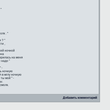
 "
лк . "
 ? "
ти ,
сей ночной
она
зрилась на меня
 надо "
 -
сь ночную
ул в мглу ночную
ты мой " -
ы.
смолк.
Добавить комментарий