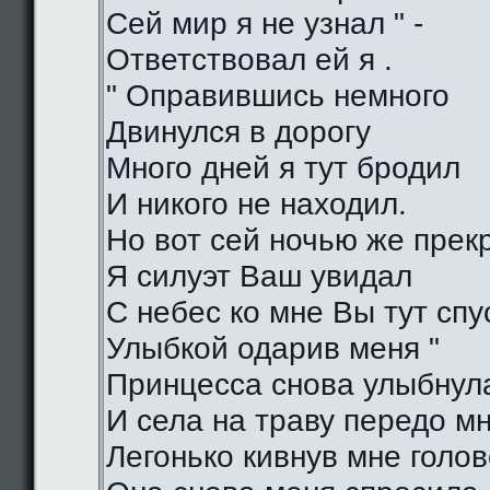
Сей мир я не узнал " -
Ответствовал ей я .
" Оправившись немного
Двинулся в дорогу
Много дней я тут бродил
И никого не находил.
Но вот сей ночью же прек
Я силуэт Ваш увидал
С небес ко мне Вы тут спу
Улыбкой одарив меня "
Принцесса снова улыбнул
И села на траву передо м
Легонько кивнув мне голо