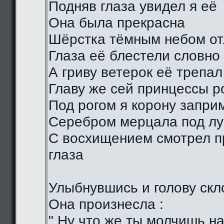
Подняв глаза увидел я её
Она была прекрасна
Шёрстка тёмным небом о
Глаза её блестели словно
А гриву ветерок её трепал
Главу же сей принцессы р
Под рогом я корону запри
Серебром мерцала под лу
С восхищением смотрел п
глаза
Улыбнувшись и голову скл
Она произнесла :
" Ну что же ты молчишь н