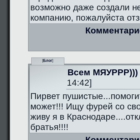
возможно даже создали 
компанию, пожалуйста отз
Комментари
[
Блог
]
Всем МЯУРРР)))
14:42]
Пирвет пушистые...помоги
может!!! Ищу фурей со сво
живу я в Краснодаре....от
братья!!!!
Комментари