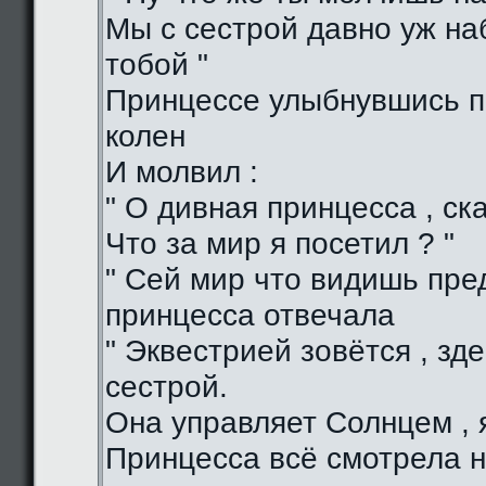
Мы с сестрой давно уж н
тобой "
Принцессе улыбнувшись п
колен
И молвил :
" О дивная принцесса , ска
Что за мир я посетил ? "
" Сей мир что видишь пред
принцесса отвечала
" Эквестрией зовётся , зд
сестрой.
Она управляет Солнцем , я
Принцесса всё смотрела н