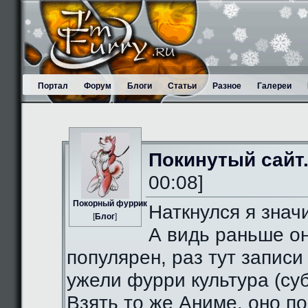
Портал
Форум
Блоги
Статьи
Разное
Галереи
Покинутый сайт
00:08]
Пoкорный фуррик
Наткнулся я значи
[
Блог
]
А видь раньше о
популярен, раз тут записи
ужели фурри культура (суб
Взять то же Аниме, оно п