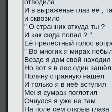
отводила
И в выраженье глаз её , 
и сквозило
" О странник откуда ты ?
И как сюда попал ? "
Её прелестный голос воп
" Во многих я мирах побы
Везде я дом свой находил
Но вот я в лес один зашёл
Поляну странную нашёл
И только я в неё вступил
Меня сумрак поглотил
Очнулся я уже не там
На поле сем открыв глаза