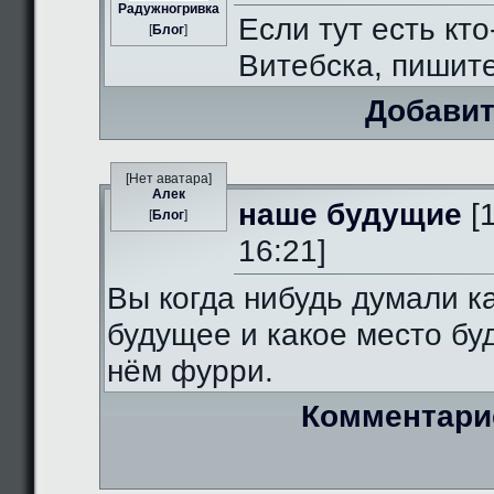
Радужногривка
Если тут есть кто
[
Блог
]
Витебска, пишит
Добавит
[Нет аватара]
Алек
наше будущие
[
[
Блог
]
16:21]
Вы когда нибудь думали к
будущее и какое место бу
нём фурри.
Комментари