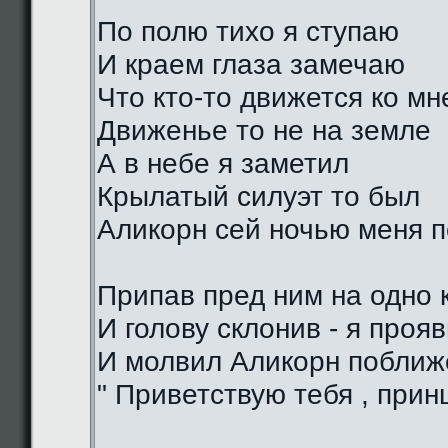
По полю тихо я ступаю
И краем глаза замечаю
Что кто-то движется ко мн
Движенье то не на земле
А в небе я заметил
Крылатый силуэт то был
Аликорн сей ночью меня 
Припав пред ним на одно 
И голову склонив - я проя
И молвил Аликорн поближе
" Приветствую тебя , прин