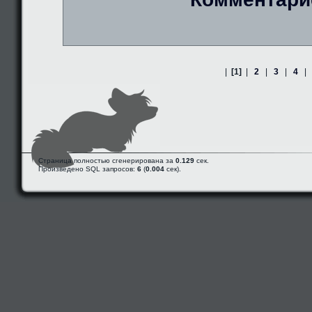
|
[1]
|
2
|
3
|
4
|
Страница полностью сгенерирована за
0.129
сек.
Произведено SQL запросов:
6
(
0.004
сек).