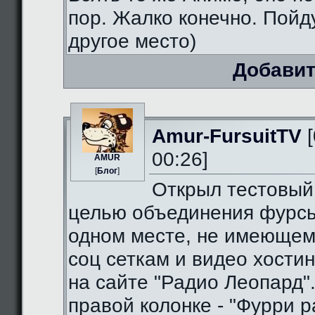
пор. Жалко конечно. Пойду
другое место)
Добавит
Amur-FursuitTV
[
00:26]
AMUR
[
Блог
]
Открыл тестовый
целью объединения фурсь
одном месте, не имеющем
соц сеткам и видео хостин
на сайте "Радио Леопард".
правой колонке - "Фурри ра