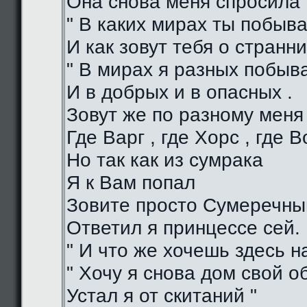
Она снова меня спросила 
" В каких мирах ты побыва
И как зовут тебя о странни
" В мирах я разных побыв
И в добрых и в опасных .
Зовут же по разному меня
Где Варг , где Хорс , где В
Но так как из сумрака
Я к Вам попал
Зовите просто Сумеречный
Ответил я принцессе сей.
" И что же хочешь здесь на
" Хочу я снова дом свой о
Устал я от скитаний "