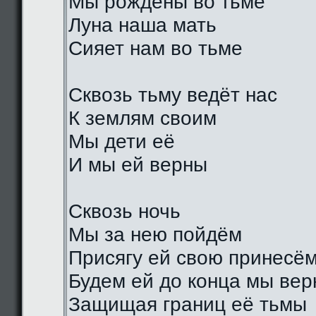
Мы рождены во тьме
Луна наша мать
Сияет нам во тьме
Сквозь тьму ведёт нас
К землям своим
Мы дети её
И мы ей верны
Сквозь ночь
Мы за нею пойдём
Присягу ей свою принесё
Будем ей до конца мы ве
Защищая границ её тьмы