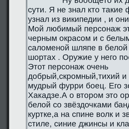
Ну вообщето их д
сути. Я не знал кто такие 
узнал из википедии , и они
Мой любимый персонаж эт
черным окрасом и с белы
саломеной шляпе в белой 
шортах . Оружие у него по
Этот персонаж очень
добрый,скромный,тихий и
мудрый фурри боец. Его з
Хакадзе.А о втором это о
белой со звёздочками бан
куртке,а на спине волк и 
стиле, синие джинсы и кл