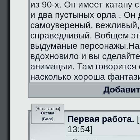
из 90-х. Он имеет катану 
и два пустыных орла . Он
самоувереный, вежливый,
справедливый. Вобщем э
выдуманые персонажы.На
вдохновило и вы сделайте
анимацыи. Там говорится 
насколько хороша фантаз
Добавит
[Нет аватара]
Оксана
Первая работа.
[
[
Блог
]
13:54]