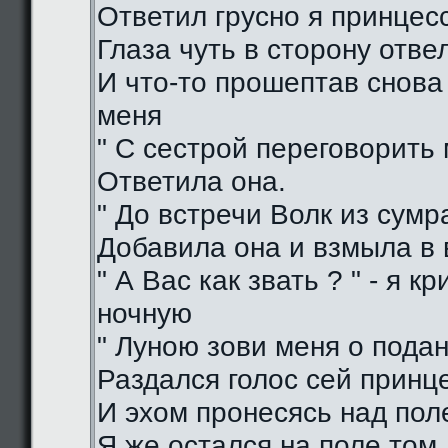
Ответил грусно я принцес
Глаза чуть в сторону отве
И что-то прошептав снова
меня
" С сестрой переговорить 
Ответила она.
" До встречи Волк из сумра
Добавила она и взмыла в
" А Вас как звать ? " - я кр
ночную
" Луною зови меня о подан
Раздался голос сей принц
И эхом пронесясь над пол
Я же остался на поле том