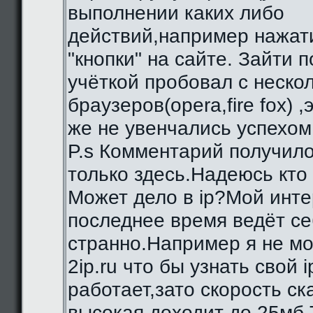
выполнении каких либо
действий,например нажат
"кнопки" на сайте. Зайти 
учёткой пробовал с неско
браузеров(opera,fire fox) ,
же не увенчались успехом
P.s Комментарий получило
только здесь.Надеюсь кто
Может дело в ip?Мой инте
последнее время ведёт се
странно.Например я не мо
2ip.ru что бы узнать свой i
работает,зато скорость с
высокая,доходит до 25мб.