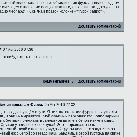
тестовый видео канал с целью объединения фурсьют видео в одном
е имеющем отношение к соц сеткам и видео хостингам. Доступен на
адио Леопард". ( Ссылка в правой колонке - "Фурри радио" ).
Добавить комментарий
?
[07 Авг 2016 07:36]
 кто нибудь есть то отзавитесь.
Комментариев: 3
Добавить комментарий
имый персонаж Фурри.
[05 Авг 2016 22:32]
ето их два,ну идём к сути. Я не знал кто такие фурри, но я узнал из
и , и они мне нравятся . Мой любимый персонаж это Волк с черным
и с белыми полосками в саломеной шляпе в белой майке в синих
 Оружие у него посох по и кунай. Этот персонаж очень
скромный,тихий и поистену мудрый фурри боец. Его зовут Кесиро
жевый ёж с белой со звёздочками бандама, в серой куртке,а на спине