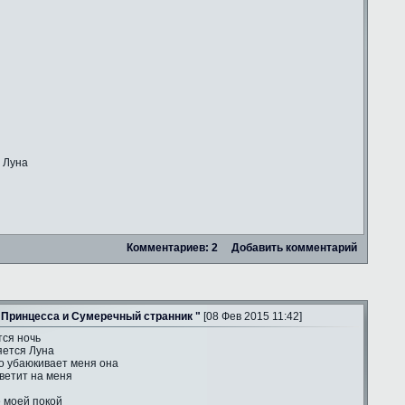
 Луна
Комментариев: 2
Добавить комментарий
 Принцесса и Сумеречный странник "
[08 Фев 2015 11:42]
тся ночь
яется Луна
о убаюкивает меня она
ветит на меня
е моей покой