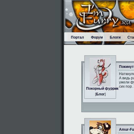
Портал
Форум
Блоги
Ста
Покинут
Наткнулс
А видь р
ужели фу
сих пор.
Пoкорный фуррик
[
Блог
]
Amur-Fu