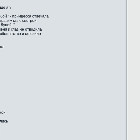
где я ?
бой " - принцесса отвечала
 правим мы с сестрой.
Луной ."
еня и глаз не отводила
любопытство и сквозило
шал
ной
ились
ь