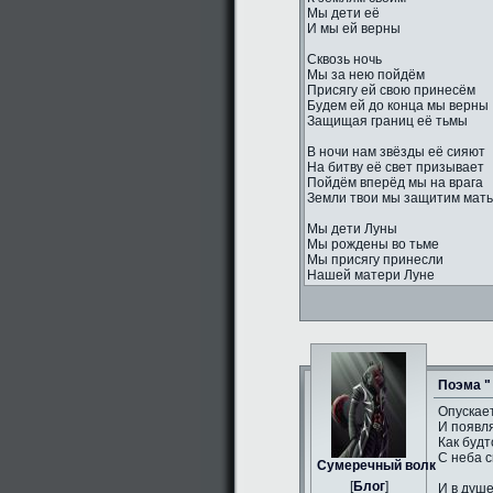
Мы дети её
И мы ей верны
Сквозь ночь
Мы за нею пойдём
Присягу ей свою принесём
Будем ей до конца мы верны
Защищая границ её тьмы
В ночи нам звёзды её сияют
На битву её свет призывает
Пойдём вперёд мы на врага
Земли твои мы защитим мать
Мы дети Луны
Мы рождены во тьме
Мы присягу принесли
Нашей матери Луне
Поэма "
Опускае
И появл
Как будт
С неба с
Сумеречный волк
[
Блог
]
И в душ