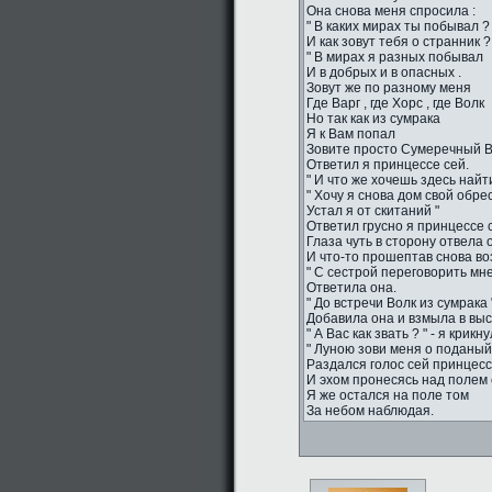
Она снова меня спросила :
" В каких мирах ты побывал ?
И как зовут тебя о странник ?
" В мирах я разных побывал
И в добрых и в опасных .
Зовут же по разному меня
Где Варг , где Хорс , где Волк
Но так как из сумрака
Я к Вам попал
Зовите просто Сумеречный Во
Ответил я принцессе сей.
" И что же хочешь здесь найти
" Хочу я снова дом свой обрес
Устал я от скитаний "
Ответил грусно я принцессе 
Глаза чуть в сторону отвела 
И что-то прошептав снова во
" С сестрой переговорить мне
Ответила она.
" До встречи Волк из сумрака "
Добавила она и взмыла в вы
" А Вас как звать ? " - я крикн
" Луною зови меня о поданый 
Раздался голос сей принцесс
И эхом пронесясь над полем 
Я же остался на поле том
За небом наблюдая.