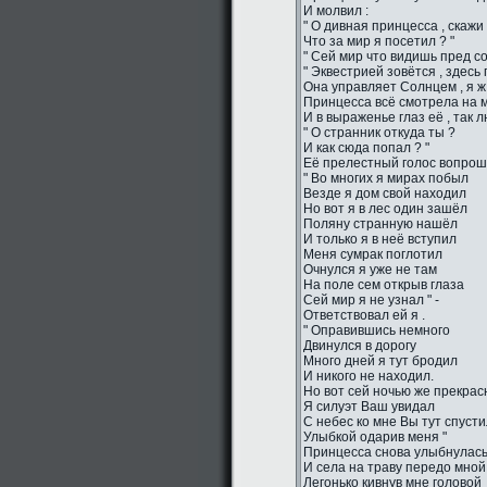
И молвил :
" О дивная принцесса , скажи 
Что за мир я посетил ? "
" Сей мир что видишь пред со
" Эквестрией зовётся , здесь
Она управляет Солнцем , я ж 
Принцесса всё смотрела на м
И в выраженье глаз её , так 
" О странник откуда ты ?
И как сюда попал ? "
Её прелестный голос вопро
" Во многих я мирах побыл
Везде я дом свой находил
Но вот я в лес один зашёл
Поляну странную нашёл
И только я в неё вступил
Меня сумрак поглотил
Очнулся я уже не там
На поле сем открыв глаза
Сей мир я не узнал " -
Ответствовал ей я .
" Оправившись немного
Двинулся в дорогу
Много дней я тут бродил
И никого не находил.
Но вот сей ночью же прекрас
Я силуэт Ваш увидал
С небес ко мне Вы тут спуст
Улыбкой одарив меня "
Принцесса снова улыбнулас
И села на траву передо мной
Легонько кивнув мне головой