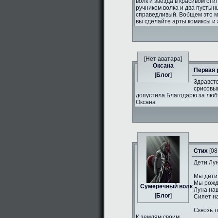
волк и звезда в красивом сти
ручником волка и два пустын
справедливый. Вобщем это 
вы сделайте арты комиксы и 
[Нет аватара]
Оксана
Первая 
[
Блог
]
Здравств
срисовыв
допустила.Благодарю за люб
Оксана
Стих
[08
Дети Лун
Мы дети
Мы рожд
Сумеречный волк
Луна на
[
Блог
]
Сияет н
Сквозь т
К землям своим