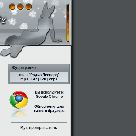
Фурри радио
канал
"
Радио Леопард
"
mp3
[
192
|
128
]
kbps
Вы используете:
Google Chrome
Обновления для
вашего браузера
Муз. проигрыватель