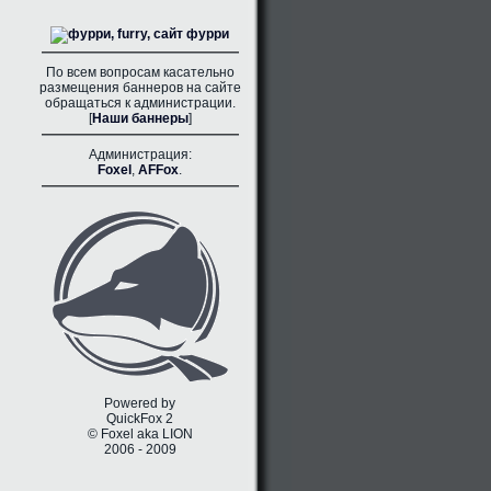
По всем вопросам касательно
размещения баннеров на сайте
обращаться к администрации.
[
Наши баннеры
]
Администрация:
Foxel
,
AFFox
.
Powered by
QuickFox 2
© Foxel aka LION
2006 - 2009