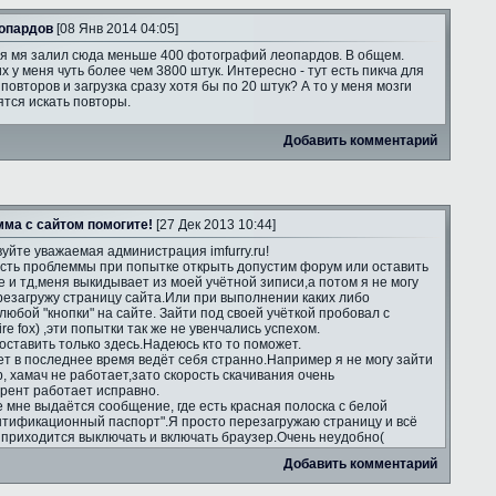
опардов
[08 Янв 2014 04:05]
я мя залил сюда меньше 400 фотографий леопардов. В общем.
х у меня чуть более чем 3800 штук. Интересно - тут есть пикча для
повторов и загрузка сразу хотя бы по 20 штук? А то у меня мозги
тся искать повторы.
Добавить комментарий
ма с сайтом помогите!
[27 Дек 2013 10:44]
уйте уважаемая администрация imfurry.ru!
есть проблеммы при попытке открыть допустим форум или оставить
е и тд,меня выкидывает из моей учётной зиписи,а потом я не могу
ерезагружу страницу сайта.Или при выполнении каких либо
юбой "кнопки" на сайте. Зайти под своей учёткой пробовал с
re fox) ,эти попытки так же не увенчались успехом.
оставить только здесь.Надеюсь кто то поможет.
т в последнее время ведёт себя странно.Например я не могу зайти
ip, хамач не работает,зато скорость скачивания очень
ррент работает исправно.
е мне выдаётся сообщение, где есть красная полоска с белой
нтификационный паспорт".Я просто перезагружаю страницу и всё
а приходится выключать и включать браузер.Очень неудобно(
Добавить комментарий