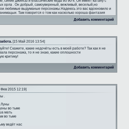
ле, синие джинсы и классические кеды из 90-х. Он имеет катану с
ых орла . Он добрый, самоувереный, вежливый, веселый,но
мои любимые выдуманые персонажы.Надеюсь это вас вдохновило и
анимацыи. Там говорится о том как насколько хороша фантазия
Добавить комментарий
работа.
[15 Май 2016 13:54]
уйте! Скажите, какие недочёты есть в моей работе? Так как я не
ала персонажа, то я не знаю, какие оплошности
ую критику!
Добавить комментарий
 Фев 2015 12:19]
ы .
 Луны
ены во тьме
ша мать
ам во тьме
ьму ведёт нас