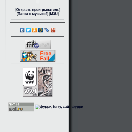
[
Открыть проигрыватель
]
[
Папка с музыкой
] [
M3U
]