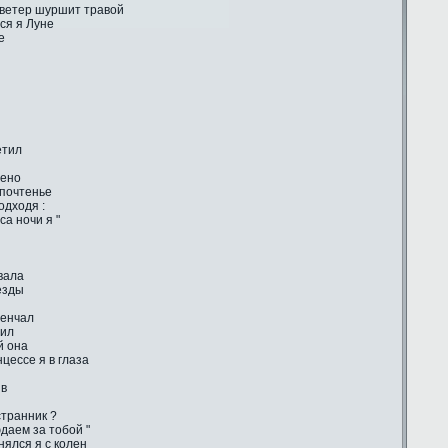
 ветер шуршит травой
ся я Луне
е
етил
лено
 почтенье
одходя :
са ночи я "
вала
ёзды
венчал
тил
й она
цессе я в глаза
ив
странник ?
даем за тобой "
ялся я с колен