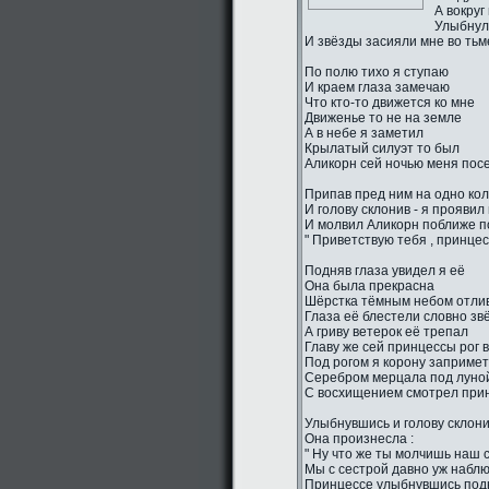
А вокруг
Улыбнул
И звёзды засияли мне во тьм
По полю тихо я ступаю
И краем глаза замечаю
Что кто-то движется ко мне
Движенье то не на земле
А в небе я заметил
Крылатый силуэт то был
Аликорн сей ночью меня пос
Припав пред ним на одно ко
И голову склонив - я проявил
И молвил Аликорн поближе п
" Приветствую тебя , принцес
Подняв глаза увидел я её
Она была прекрасна
Шёрстка тёмным небом отли
Глаза её блестели словно зв
А гриву ветерок её трепал
Главу же сей принцессы рог 
Под рогом я корону заприме
Серебром мерцала под луно
С восхищением смотрел прин
Улыбнувшись и голову склон
Она произнесла :
" Ну что же ты молчишь наш 
Мы с сестрой давно уж наблю
Принцессе улыбнувшись подн