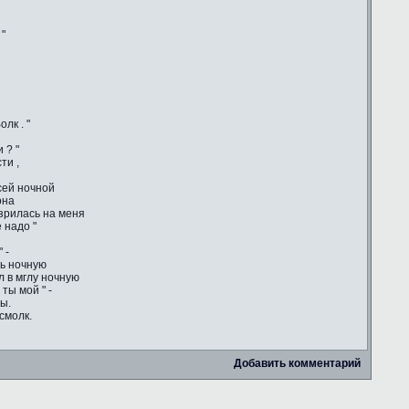
 "
лк . "
 ? "
ти ,
сей ночной
она
зрилась на меня
 надо "
 -
сь ночную
ул в мглу ночную
ты мой " -
ы.
смолк.
Добавить комментарий