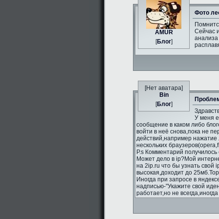
Фото ле
Помнитс
Сейчас и
AMUR
анализа 
[
Блог
]
расплавя
[Нет аватара]
Bin
Проблем
[
Блог
]
Здравств
У меня 
сообщение в каком либо блог
войти в неё снова,пока не п
действий,например нажатие л
нескольких браузеров(opera,fi
P.s Комментарий получилось 
Может дело в ip?Мой интерне
на 2ip.ru что бы узнать свой 
высокая,доходит до 25мб.То
Иногда при запросе в яндекс
надписью-"Укажите свой иде
работает,но не всегда,иногд