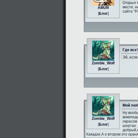
Открыл 
месте, н
AMUR
сайте "Р
[
Блог
]
Где все
Эй, если
Zombie_Wolf
[
Блог
]
Мой люб
Ну вообщ
википеди
Zombie_Wolf
окрасом 
[
Блог
]
шортах .
добрый,
Хакадзе.А о втором это оран