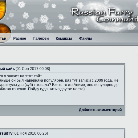
тьи
Разное
Галереи
Комиксы
Файлы
ый сайт.
[01 Сен 2017 00:08]
я я значит на этот сайт...
аньше он был наверняка популярен, раз тут записи с 2009 года. Не
рри культура (суб) так пала? Взять то же Аниме, оно популярно до
 Жалко конечно. Пойду куда нить в другое место)
Добавить комментарий
rsuitTV
[01 Ноя 2016 00:26]