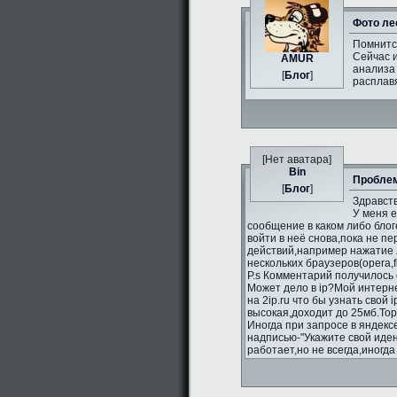
Фото ле
Помнитс
Сейчас и
AMUR
анализа 
[
Блог
]
расплавя
[Нет аватара]
Bin
Проблем
[
Блог
]
Здравств
У меня 
сообщение в каком либо блог
войти в неё снова,пока не п
действий,например нажатие л
нескольких браузеров(opera,fi
P.s Комментарий получилось 
Может дело в ip?Мой интерне
на 2ip.ru что бы узнать свой 
высокая,доходит до 25мб.То
Иногда при запросе в яндекс
надписью-"Укажите свой иде
работает,но не всегда,иногд