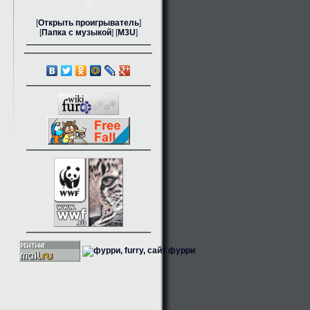
[
Открыть проигрыватель
]
[
Папка с музыкой
] [
M3U
]