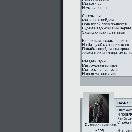
Мы дети её
И мы ей верны
Сквозь ночь
Мы за нею пойдём
Присягу ей свою принесём
Будем ей до конца мы верны
Защищая границ её тьмы
В ночи нам звёзды её сияют
На битву её свет призывает
Пойдём вперёд мы на врага
Земли твои мы защитим мать
Мы дети Луны
Мы рождены во тьме
Мы присягу принесли
Нашей матери Луне
Поэма "
Опускае
И появл
Как будт
С неба с
Сумеречный волк
[
Блог
]
И в душ