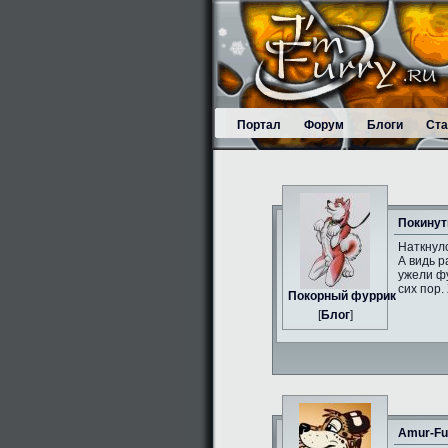
Портал
Форум
Блоги
Ста
Покинут
Наткнулс
А видь р
ужели фу
сих пор.
Пoкорный фуррик
[
Блог
]
Amur-Fu