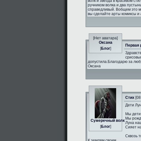
волк и звезда в красивом сти
ручником волка и два пустын
справедливый. Вобщем это 
вы сделайте арты комиксы и 
[Нет аватара]
Оксана
Первая 
[
Блог
]
Здравств
срисовыв
допустила.Благодарю за люб
Оксана
Стих
[08
Дети Лун
Мы дети
Мы рожд
Сумеречный волк
Луна на
[
Блог
]
Сияет н
Сквозь т
К землям своим