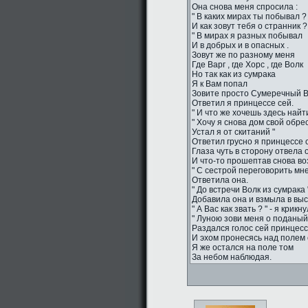
Она снова меня спросила :
" В каких мирах ты побывал ?
И как зовут тебя о странник ?
" В мирах я разных побывал
И в добрых и в опасных .
Зовут же по разному меня
Где Варг , где Хорс , где Волк
Но так как из сумрака
Я к Вам попал
Зовите просто Сумеречный Во
Ответил я принцессе сей.
" И что же хочешь здесь найти
" Хочу я снова дом свой обрес
Устал я от скитаний "
Ответил грусно я принцессе 
Глаза чуть в сторону отвела 
И что-то прошептав снова во
" С сестрой переговорить мне
Ответила она.
" До встречи Волк из сумрака "
Добавила она и взмыла в вы
" А Вас как звать ? " - я крикн
" Луною зови меня о поданый 
Раздался голос сей принцесс
И эхом пронесясь над полем 
Я же остался на поле том
За небом наблюдая.