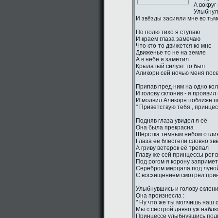
А вокруг
Улыбнул
И звёзды засияли мне во тьм
По полю тихо я ступаю
И краем глаза замечаю
Что кто-то движется ко мне
Движенье то не на земле
А в небе я заметил
Крылатый силуэт то был
Аликорн сей ночью меня пос
Припав пред ним на одно ко
И голову склонив - я проявил
И молвил Аликорн поближе п
" Приветствую тебя , принцес
Подняв глаза увидел я её
Она была прекрасна
Шёрстка тёмным небом отли
Глаза её блестели словно зв
А гриву ветерок её трепал
Главу же сей принцессы рог 
Под рогом я корону заприме
Серебром мерцала под луно
С восхищением смотрел прин
Улыбнувшись и голову склон
Она произнесла :
" Ну что же ты молчишь наш 
Мы с сестрой давно уж наблю
Принцессе улыбнувшись подн