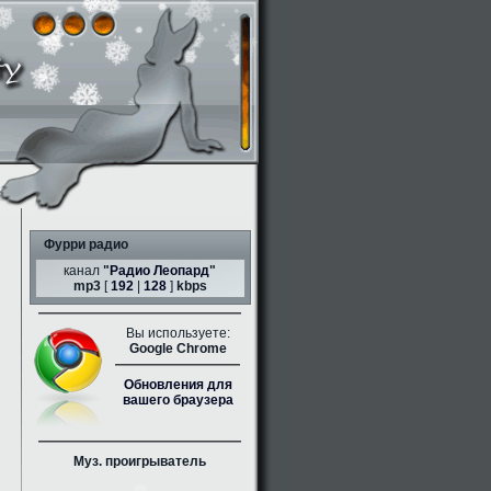
Фурри радио
канал
"
Радио Леопард
"
mp3
[
192
|
128
]
kbps
Вы используете:
Google Chrome
Обновления для
вашего браузера
Муз. проигрыватель