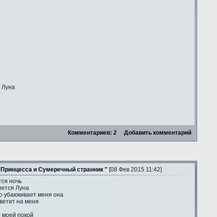
 Луна
Комментариев: 2
Добавить комментарий
 Принцесса и Сумеречный странник "
[08 Фев 2015 11:42]
тся ночь
яется Луна
о убаюкивает меня она
ветит на меня
е моей покой