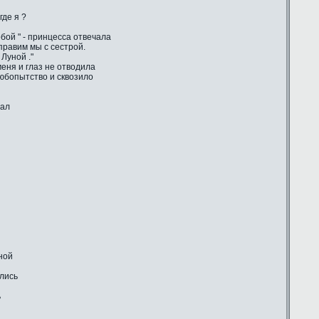
где я ?
бой " - принцесса отвечала
 правим мы с сестрой.
Луной ."
еня и глаз не отводила
любопытство и сквозило
шал
ной
ились
ь