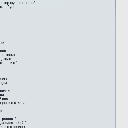
 ветер шуршит травой
ся я Луне
е
етил
лено
 почтенье
одходя :
са ночи я "
вала
ёзды
венчал
тил
й она
цессе я в глаза
ив
странник ?
даем за тобой "
ялся я с колен