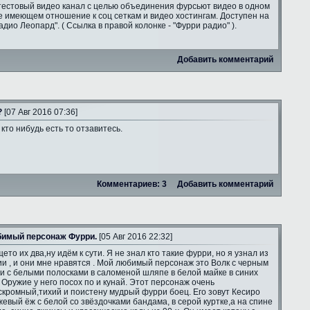
тестовый видео канал с целью объединения фурсьют видео в одном
е имеющем отношение к соц сеткам и видео хостингам. Доступен на
адио Леопард". ( Ссылка в правой колонке - "Фурри радио" ).
Добавить комментарий
?
[07 Авг 2016 07:36]
 кто нибудь есть то отзавитесь.
Комментариев: 3
Добавить комментарий
имый персонаж Фурри.
[05 Авг 2016 22:32]
ето их два,ну идём к сути. Я не знал кто такие фурри, но я узнал из
и , и они мне нравятся . Мой любимый персонаж это Волк с черным
и с белыми полосками в саломеной шляпе в белой майке в синих
 Оружие у него посох по и кунай. Этот персонаж очень
скромный,тихий и поистену мудрый фурри боец. Его зовут Кесиро
жевый ёж с белой со звёздочками бандама, в серой куртке,а на спине