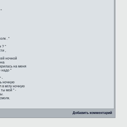
 "
лк . "
 ? "
ти ,
сей ночной
она
зрилась на меня
 надо "
 -
сь ночную
ул в мглу ночную
ты мой " -
ы.
смолк.
Добавить комментарий