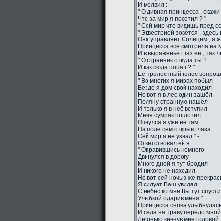
И молвил :
" О дивная принцесса , скажи 
Что за мир я посетил ? "
" Сей мир что видишь пред со
" Эквестрией зовётся , здесь
Она управляет Солнцем , я ж 
Принцесса всё смотрела на м
И в выраженье глаз её , так 
" О странник откуда ты ?
И как сюда попал ? "
Её прелестный голос вопро
" Во многих я мирах побыл
Везде я дом свой находил
Но вот я в лес один зашёл
Поляну странную нашёл
И только я в неё вступил
Меня сумрак поглотил
Очнулся я уже не там
На поле сем открыв глаза
Сей мир я не узнал " -
Ответствовал ей я .
" Оправившись немного
Двинулся в дорогу
Много дней я тут бродил
И никого не находил.
Но вот сей ночью же прекрас
Я силуэт Ваш увидал
С небес ко мне Вы тут спуст
Улыбкой одарив меня "
Принцесса снова улыбнулас
И села на траву передо мной
Легонько кивнув мне головой