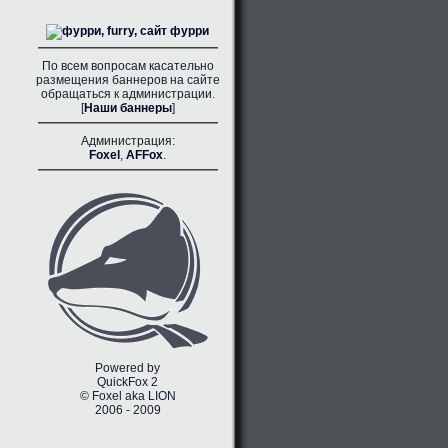
По всем вопросам касательно
размещения баннеров на сайте
обращаться к администрации.
[
Наши баннеры
]
Администрация:
Foxel
,
AFFox
.
Powered by
QuickFox 2
© Foxel aka LION
2006 - 2009