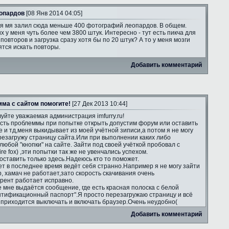
опардов
[08 Янв 2014 04:05]
я мя залил сюда меньше 400 фотографий леопардов. В общем.
х у меня чуть более чем 3800 штук. Интересно - тут есть пикча для
повторов и загрузка сразу хотя бы по 20 штук? А то у меня мозги
тся искать повторы.
Добавить комментарий
ма с сайтом помогите!
[27 Дек 2013 10:44]
уйте уважаемая администрация imfurry.ru!
есть проблеммы при попытке открыть допустим форум или оставить
е и тд,меня выкидывает из моей учётной зиписи,а потом я не могу
ерезагружу страницу сайта.Или при выполнении каких либо
юбой "кнопки" на сайте. Зайти под своей учёткой пробовал с
re fox) ,эти попытки так же не увенчались успехом.
оставить только здесь.Надеюсь кто то поможет.
т в последнее время ведёт себя странно.Например я не могу зайти
ip, хамач не работает,зато скорость скачивания очень
ррент работает исправно.
е мне выдаётся сообщение, где есть красная полоска с белой
нтификационный паспорт".Я просто перезагружаю страницу и всё
а приходится выключать и включать браузер.Очень неудобно(
Добавить комментарий