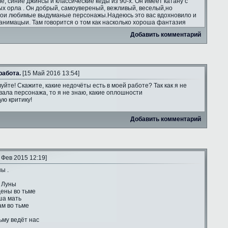
ле, синие джинсы и классические кеды из 90-х. Он имеет катану с
ых орла . Он добрый, самоувереный, вежливый, веселый,но
мои любимые выдуманые персонажы.Надеюсь это вас вдохновило и
анимацыи. Там говорится о том как насколько хороша фантазия
Добавить комментарий
работа.
[15 Май 2016 13:54]
уйте! Скажите, какие недочёты есть в моей работе? Так как я не
ала персонажа, то я не знаю, какие оплошности
ую критику!
Добавить комментарий
 Фев 2015 12:19]
ы .
 Луны
ены во тьме
ша мать
ам во тьме
ьму ведёт нас