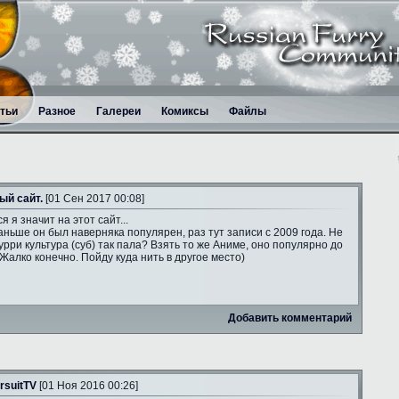
тьи
Разное
Галереи
Комиксы
Файлы
ый сайт.
[01 Сен 2017 00:08]
я я значит на этот сайт...
аньше он был наверняка популярен, раз тут записи с 2009 года. Не
рри культура (суб) так пала? Взять то же Аниме, оно популярно до
 Жалко конечно. Пойду куда нить в другое место)
Добавить комментарий
rsuitTV
[01 Ноя 2016 00:26]