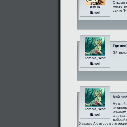
Открыл 
месте, н
AMUR
сайте "Р
[
Блог
]
Где все
Эй, если
Zombie_Wolf
[
Блог
]
Мой люб
Ну вообщ
википеди
Zombie_Wolf
окрасом 
[
Блог
]
шортах .
добрый,
Хакадзе.А о втором это оран