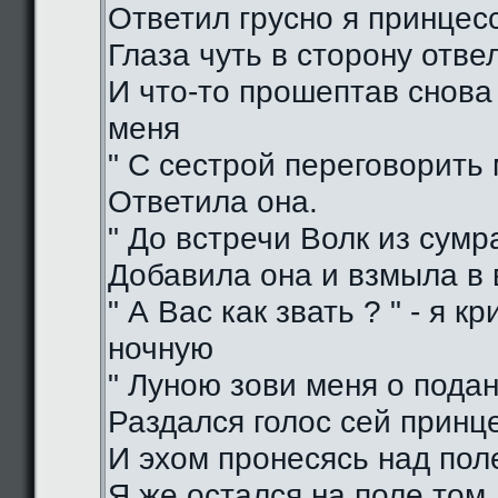
Ответил грусно я принцес
Глаза чуть в сторону отве
И что-то прошептав снова
меня
" С сестрой переговорить 
Ответила она.
" До встречи Волк из сумра
Добавила она и взмыла в
" А Вас как звать ? " - я кр
ночную
" Луною зови меня о подан
Раздался голос сей принц
И эхом пронесясь над пол
Я же остался на поле том