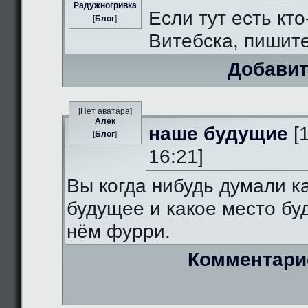
Радужногривка
Если тут есть кто
[
Блог
]
Витебска, пишит
Добавит
[Нет аватара]
Алек
наше будущие
[
[
Блог
]
16:21]
Вы когда нибудь думали к
будущее и какое место бу
нём фурри.
Комментари