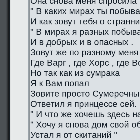
Она снова меня спросила 
" В каких мирах ты побыва
И как зовут тебя о странни
" В мирах я разных побыв
И в добрых и в опасных .
Зовут же по разному меня
Где Варг , где Хорс , где В
Но так как из сумрака
Я к Вам попал
Зовите просто Сумеречный
Ответил я принцессе сей.
" И что же хочешь здесь на
" Хочу я снова дом свой о
Устал я от скитаний "