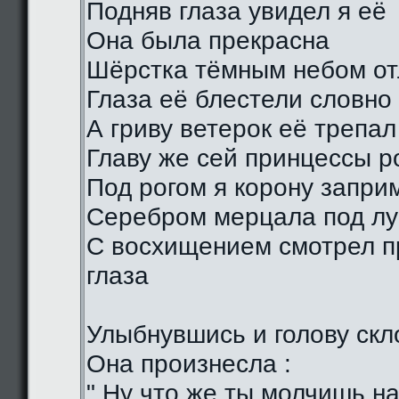
Подняв глаза увидел я её
Она была прекрасна
Шёрстка тёмным небом о
Глаза её блестели словно
А гриву ветерок её трепал
Главу же сей принцессы р
Под рогом я корону запри
Серебром мерцала под лу
С восхищением смотрел п
глаза
Улыбнувшись и голову скл
Она произнесла :
" Ну что же ты молчишь н