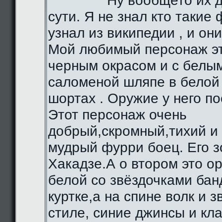
Ну вообщето их д
сути. Я не знал кто такие 
узнал из википедии , и они
Мой любимый персонаж эт
черным окрасом и с белы
саломеной шляпе в белой 
шортах . Оружие у него по
Этот персонаж очень
добрый,скромный,тихий и
мудрый фурри боец. Его з
Хакадзе.А о втором это о
белой со звёздочками бан
куртке,а на спине волк и 
стиле, синие джинсы и кл