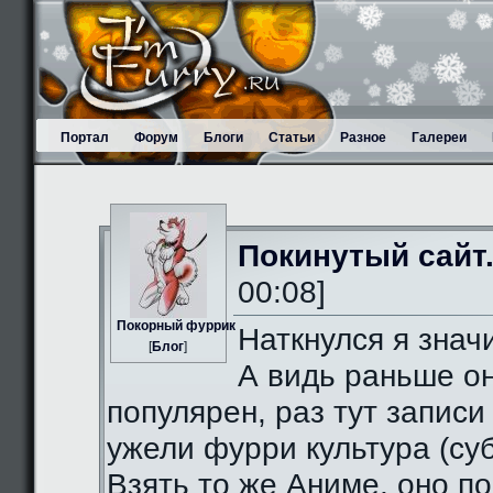
Портал
Форум
Блоги
Статьи
Разное
Галереи
Покинутый сайт
00:08]
Пoкорный фуррик
Наткнулся я значи
[
Блог
]
А видь раньше о
популярен, раз тут записи
ужели фурри культура (суб
Взять то же Аниме, оно п