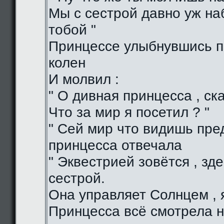
Мы с сестрой давно уж н
тобой "
Принцессе улыбнувшись п
колен
И молвил :
" О дивная принцесса , ска
Что за мир я посетил ? "
" Сей мир что видишь пред
принцесса отвечала
" Эквестрией зовётся , зд
сестрой.
Она управляет Солнцем , я
Принцесса всё смотрела н