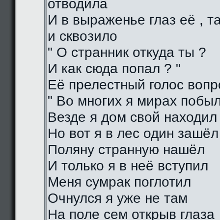
отводила
И в выраженье глаз её , 
и сквозило
" О странник откуда ты ?
И как сюда попал ? "
Её прелестный голос воп
" Во многих я мирах побы
Везде я дом свой находил
Но вот я в лес один зашёл
Поляну странную нашёл
И только я в неё вступил
Меня сумрак поглотил
Очнулся я уже не там
На поле сем открыв глаза