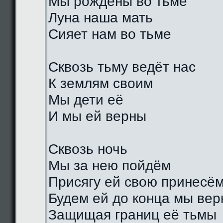
Мы рождены во тьме
Луна наша мать
Сияет нам во тьме
Сквозь тьму ведёт нас
К землям своим
Мы дети её
И мы ей верны
Сквозь ночь
Мы за нею пойдём
Присягу ей свою принесё
Будем ей до конца мы ве
Защищая границ её тьмы