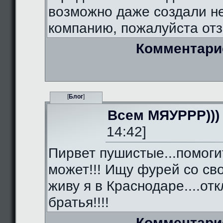
возможно даже создали 
компанию, пожалуйста отз
Комментари
[
Блог
]
Всем МЯУРРР)))
14:42]
Пирвет пушистые...помоги
может!!! Ищу фурей со сво
живу я в Краснодаре....от
братья!!!!
Комментари