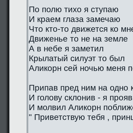
По полю тихо я ступаю
И краем глаза замечаю
Что кто-то движется ко мн
Движенье то не на земле
А в небе я заметил
Крылатый силуэт то был
Аликорн сей ночью меня 
Припав пред ним на одно 
И голову склонив - я проя
И молвил Аликорн поближе
" Приветствую тебя , прин