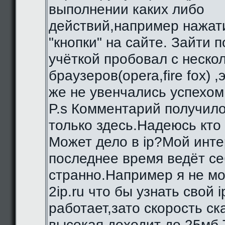
выполнении каких либо
действий,например нажат
"кнопки" на сайте. Зайти 
учёткой пробовал с неско
браузеров(opera,fire fox) ,
же не увенчались успехом
P.s Комментарий получило
только здесь.Надеюсь кто
Может дело в ip?Мой инте
последнее время ведёт се
странно.Например я не мо
2ip.ru что бы узнать свой i
работает,зато скорость с
высокая,доходит до 25мб.