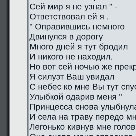
Сей мир я не узнал " -
Ответствовал ей я .
" Оправившись немного
Двинулся в дорогу
Много дней я тут бродил
И никого не находил.
Но вот сей ночью же прек
Я силуэт Ваш увидал
С небес ко мне Вы тут спу
Улыбкой одарив меня "
Принцесса снова улыбнул
И села на траву передо м
Легонько кивнув мне голо