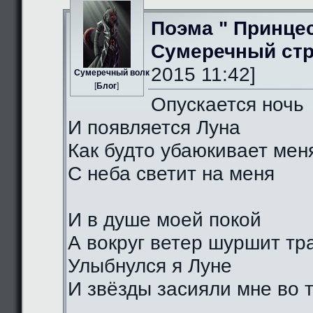
Поэма " Принце
Сумеречный стр
2015 11:42]
Сумеречный волк
[
Блог
]
Опускается ночь
И появляется Луна
Как будто убаюкивает мен
С неба светит на меня
И в душе моей покой
А вокруг ветер шуршит тр
Улыбнулся я Луне
И звёзды засияли мне во 