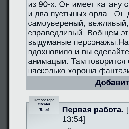
из 90-х. Он имеет катану 
и два пустыных орла . Он
самоувереный, вежливый,
справедливый. Вобщем э
выдуманые персонажы.На
вдохновило и вы сделайте
анимацыи. Там говорится 
насколько хороша фантаз
Добавит
[Нет аватара]
Оксана
Первая работа.
[
[
Блог
]
13:54]