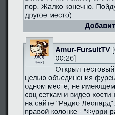
пор. Жалко конечно. Пойду
другое место)
Добавит
Amur-FursuitTV
[
00:26]
AMUR
[
Блог
]
Открыл тестовый
целью объединения фурсь
одном месте, не имеющем
соц сеткам и видео хостин
на сайте "Радио Леопард".
правой колонке - "Фурри ра