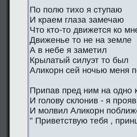
По полю тихо я ступаю
И краем глаза замечаю
Что кто-то движется ко мн
Движенье то не на земле
А в небе я заметил
Крылатый силуэт то был
Аликорн сей ночью меня 
Припав пред ним на одно 
И голову склонив - я проя
И молвил Аликорн поближе
" Приветствую тебя , прин