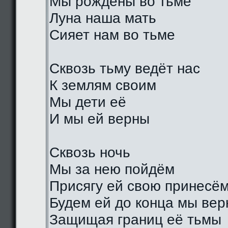
Мы рождены во тьме
Луна наша мать
Сияет нам во тьме
Сквозь тьму ведёт нас
К землям своим
Мы дети её
И мы ей верны
Сквозь ночь
Мы за нею пойдём
Присягу ей свою принесё
Будем ей до конца мы ве
Защищая границ её тьмы