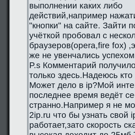
выполнении каких либо
действий,например нажат
"кнопки" на сайте. Зайти 
учёткой пробовал с неско
браузеров(opera,fire fox) ,
же не увенчались успехом
P.s Комментарий получило
только здесь.Надеюсь кто
Может дело в ip?Мой инте
последнее время ведёт се
странно.Например я не мо
2ip.ru что бы узнать свой i
работает,зато скорость с
высокая,доходит до 25мб.