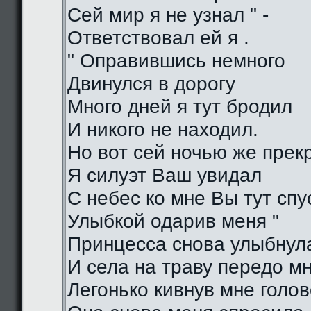
Сей мир я не узнал " -
Ответствовал ей я .
" Оправившись немного
Двинулся в дорогу
Много дней я тут бродил
И никого не находил.
Но вот сей ночью же прек
Я силуэт Ваш увидал
С небес ко мне Вы тут спу
Улыбкой одарив меня "
Принцесса снова улыбнул
И села на траву передо м
Легонько кивнув мне голо