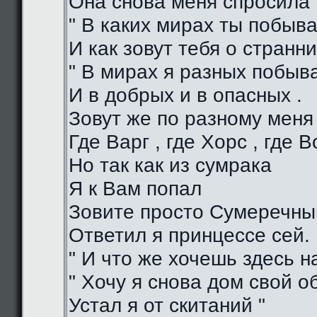
Она снова меня спросила 
" В каких мирах ты побыва
И как зовут тебя о странни
" В мирах я разных побыв
И в добрых и в опасных .
Зовут же по разному меня
Где Варг , где Хорс , где В
Но так как из сумрака
Я к Вам попал
Зовите просто Сумеречный
Ответил я принцессе сей.
" И что же хочешь здесь на
" Хочу я снова дом свой о
Устал я от скитаний "