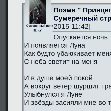
Поэма " Принце
Сумеречный стр
2015 11:42]
Сумеречный волк
[
Блог
]
Опускается ночь
И появляется Луна
Как будто убаюкивает мен
С неба светит на меня
И в душе моей покой
А вокруг ветер шуршит тр
Улыбнулся я Луне
И звёзды засияли мне во 