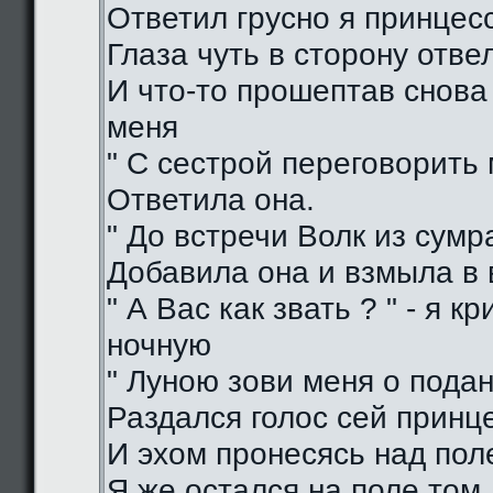
Ответил грусно я принцес
Глаза чуть в сторону отве
И что-то прошептав снова
меня
" С сестрой переговорить 
Ответила она.
" До встречи Волк из сумра
Добавила она и взмыла в
" А Вас как звать ? " - я кр
ночную
" Луною зови меня о подан
Раздался голос сей принц
И эхом пронесясь над пол
Я же остался на поле том