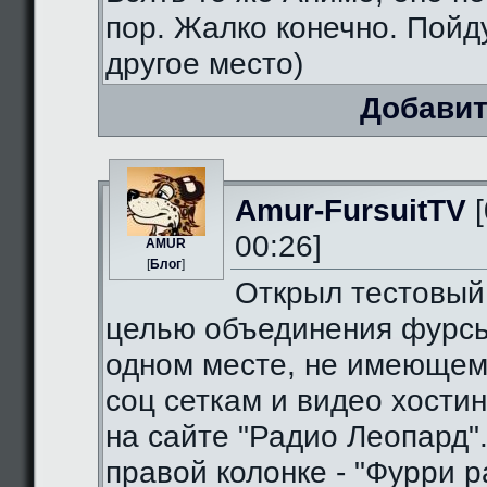
пор. Жалко конечно. Пойду
другое место)
Добавит
Amur-FursuitTV
[
00:26]
AMUR
[
Блог
]
Открыл тестовый
целью объединения фурсь
одном месте, не имеющем
соц сеткам и видео хостин
на сайте "Радио Леопард".
правой колонке - "Фурри ра