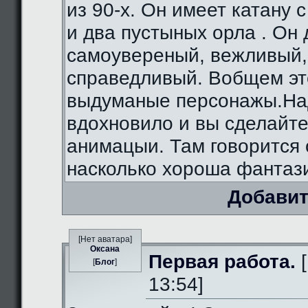
из 90-х. Он имеет катану 
и два пустыных орла . Он
самоувереный, вежливый,
справедливый. Вобщем э
выдуманые персонажы.На
вдохновило и вы сделайте
анимацыи. Там говорится 
насколько хороша фантаз
Добавит
[Нет аватара]
Оксана
Первая работа.
[
[
Блог
]
13:54]