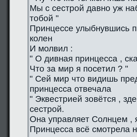
Мы с сестрой давно уж н
тобой "
Принцессе улыбнувшись п
колен
И молвил :
" О дивная принцесса , ска
Что за мир я посетил ? "
" Сей мир что видишь пред
принцесса отвечала
" Эквестрией зовётся , зд
сестрой.
Она управляет Солнцем , я
Принцесса всё смотрела н