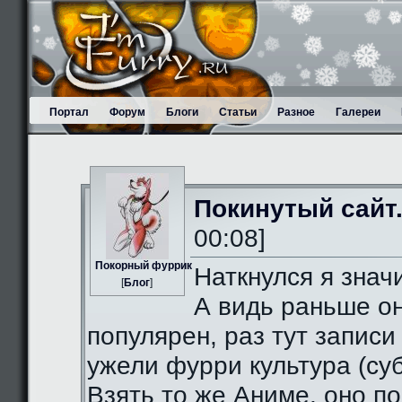
Портал
Форум
Блоги
Статьи
Разное
Галереи
Покинутый сайт
00:08]
Пoкорный фуррик
Наткнулся я значи
[
Блог
]
А видь раньше о
популярен, раз тут записи
ужели фурри культура (суб
Взять то же Аниме, оно п