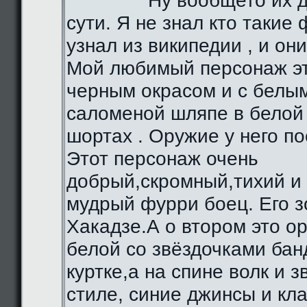
Ну вообщето их д
сути. Я не знал кто такие 
узнал из википедии , и они
Мой любимый персонаж эт
черным окрасом и с белы
саломеной шляпе в белой 
шортах . Оружие у него по
Этот персонаж очень
добрый,скромный,тихий и
мудрый фурри боец. Его з
Хакадзе.А о втором это о
белой со звёздочками бан
куртке,а на спине волк и 
стиле, синие джинсы и кл