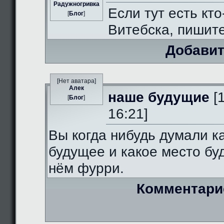
Радужногривка
Если тут есть кто
[
Блог
]
Витебска, пишит
Добавит
[Нет аватара]
Алек
наше будущие
[
[
Блог
]
16:21]
Вы когда нибудь думали к
будущее и какое место бу
нём фурри.
Комментари