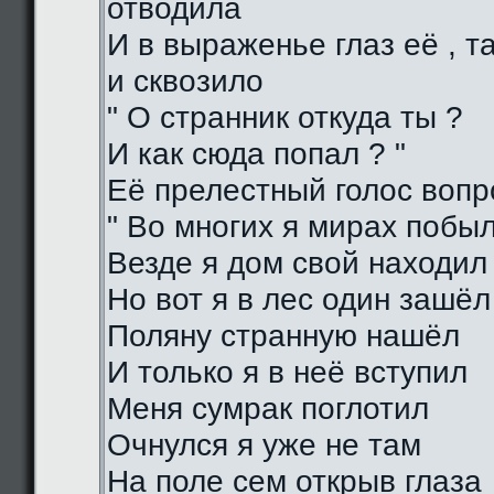
отводила
И в выраженье глаз её , 
и сквозило
" О странник откуда ты ?
И как сюда попал ? "
Её прелестный голос воп
" Во многих я мирах побы
Везде я дом свой находил
Но вот я в лес один зашёл
Поляну странную нашёл
И только я в неё вступил
Меня сумрак поглотил
Очнулся я уже не там
На поле сем открыв глаза