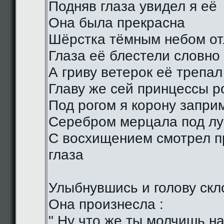
Подняв глаза увидел я её
Она была прекрасна
Шёрстка тёмным небом о
Глаза её блестели словно
А гриву ветерок её трепал
Главу же сей принцессы р
Под рогом я корону запри
Серебром мерцала под лу
С восхищением смотрел п
глаза
Улыбнувшись и голову скл
Она произнесла :
" Ну что же ты молчишь н