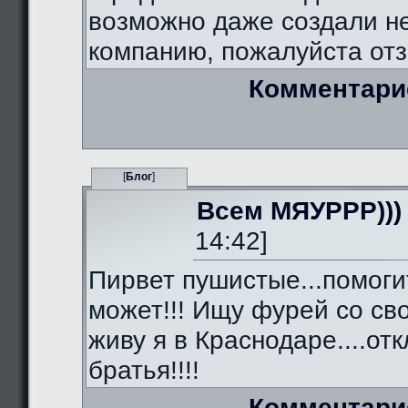
возможно даже создали 
компанию, пожалуйста отз
Комментари
[
Блог
]
Всем МЯУРРР)))
14:42]
Пирвет пушистые...помоги
может!!! Ищу фурей со сво
живу я в Краснодаре....от
братья!!!!
Комментари