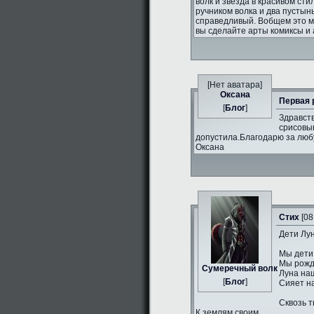
волк и звезда в красивом сти
ручником волка и два пустын
справедливый. Вобщем это 
вы сделайте арты комиксы и 
[Нет аватара]
Оксана
Первая 
[
Блог
]
Здравств
срисовыв
допустила.Благодарю за люб
Оксана
Стих
[08
Дети Лун
Мы дети
Мы рожд
Сумеречный волк
Луна на
[
Блог
]
Сияет н
Сквозь т
К землям своим