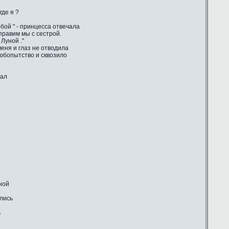
где я ?
бой " - принцесса отвечала
 правим мы с сестрой.
Луной ."
еня и глаз не отводила
любопытство и сквозило
шал
ной
ились
ь