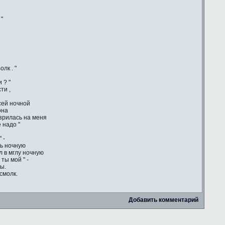
 "
лк . "
 ? "
ти ,
сей ночной
она
зрилась на меня
 надо "
 -
сь ночную
ул в мглу ночную
ты мой " -
ы.
смолк.
Добавить комментарий