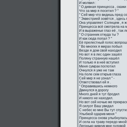
И молвил :
" О дивная принцесса , скажи 
Что за мир я посетил ? "
" Сей мир что видишь пред со
" Эквестрией зовётся , здесь
Она управляет Солнцем , я ж 
Принцесса всё смотрела на м
И в выраженье глаз её , так 
" О странник откуда ты ?
И как сюда попал ? "
Её прелестный голос вопро
" Во многих я мирах побыл
Везде я дом свой находил
Но вот я в лес один зашёл
Поляну странную нашёл
И только я в неё вступил
Меня сумрак поглотил
Очнулся я уже не там
На поле сем открыв глаза
Сей мир я не узнал " -
Ответствовал ей я .
" Оправившись немного
Двинулся в дорогу
Много дней я тут бродил
И никого не находил.
Но вот сей ночью же прекрас
Я силуэт Ваш увидал
С небес ко мне Вы тут спуст
Улыбкой одарив меня "
Принцесса снова улыбнулас
И села на траву передо мной
Легонько кивнув мне головой