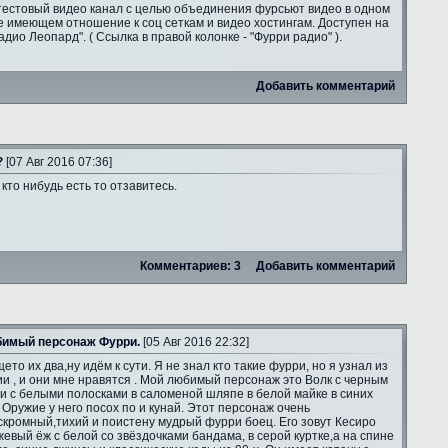
тестовый видео канал с целью объединения фурсьют видео в одном
е имеющем отношение к соц сеткам и видео хостингам. Доступен на
адио Леопард". ( Ссылка в правой колонке - "Фурри радио" ).
Добавить комментарий
?
[07 Авг 2016 07:36]
 кто нибудь есть то отзавитесь.
Комментариев: 3
Добавить комментарий
имый персонаж Фурри.
[05 Авг 2016 22:32]
ето их два,ну идём к сути. Я не знал кто такие фурри, но я узнал из
и , и они мне нравятся . Мой любимый персонаж это Волк с черным
и с белыми полосками в саломеной шляпе в белой майке в синих
 Оружие у него посох по и кунай. Этот персонаж очень
скромный,тихий и поистену мудрый фурри боец. Его зовут Кесиро
жевый ёж с белой со звёздочками бандама, в серой куртке,а на спине