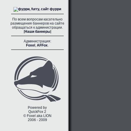
По всем вопросам касательно
размещения баннеров на сайте
обращаться к администрации.
[
Наши баннеры
]
Администрация:
Foxel
,
AFFox
.
Powered by
QuickFox 2
© Foxel aka LION
2006 - 2009