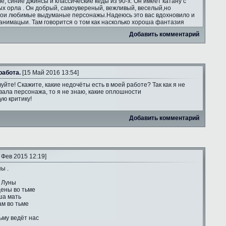
ле, синие джинсы и классические кеды из 90-х. Он имеет катану с
ых орла . Он добрый, самоувереный, вежливый, веселый,но
мои любимые выдуманые персонажы.Надеюсь это вас вдохновило и
анимацыи. Там говорится о том как насколько хороша фантазия
Добавить комментарий
работа.
[15 Май 2016 13:54]
уйте! Скажите, какие недочёты есть в моей работе? Так как я не
ала персонажа, то я не знаю, какие оплошности
ую критику!
Добавить комментарий
 Фев 2015 12:19]
ы .
 Луны
ены во тьме
ша мать
ам во тьме
ьму ведёт нас