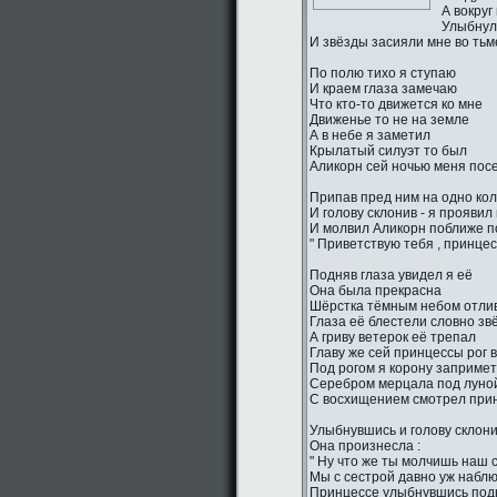
А вокруг
Улыбнул
И звёзды засияли мне во тьм
По полю тихо я ступаю
И краем глаза замечаю
Что кто-то движется ко мне
Движенье то не на земле
А в небе я заметил
Крылатый силуэт то был
Аликорн сей ночью меня пос
Припав пред ним на одно ко
И голову склонив - я проявил
И молвил Аликорн поближе п
" Приветствую тебя , принцес
Подняв глаза увидел я её
Она была прекрасна
Шёрстка тёмным небом отли
Глаза её блестели словно зв
А гриву ветерок её трепал
Главу же сей принцессы рог 
Под рогом я корону заприме
Серебром мерцала под луно
С восхищением смотрел прин
Улыбнувшись и голову склон
Она произнесла :
" Ну что же ты молчишь наш 
Мы с сестрой давно уж наблю
Принцессе улыбнувшись подн