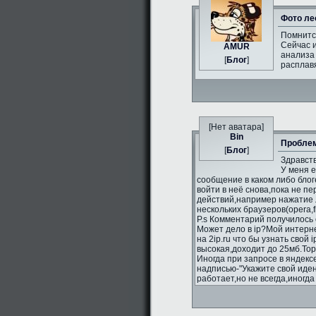
Фото ле
Помнитс
Сейчас и
AMUR
анализа 
[
Блог
]
расплавя
[Нет аватара]
Bin
Проблем
[
Блог
]
Здравств
У меня 
сообщение в каком либо блог
войти в неё снова,пока не п
действий,например нажатие л
нескольких браузеров(opera,fi
P.s Комментарий получилось 
Может дело в ip?Мой интерне
на 2ip.ru что бы узнать свой 
высокая,доходит до 25мб.То
Иногда при запросе в яндекс
надписью-"Укажите свой иде
работает,но не всегда,иногд