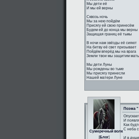
Мы дети её
И мы ей верны
Сквозь ночь
Мы за нею пойдём
Присягу ей свою принесём
Будем ей до конца мы верны
Защищая границ её тьмы
В ночи нам звёзды её сияют
На битву её свет призывает
Пойдём вперёд мы на врага
Земли твои мы защитим мать
Мы дети Луны
Мы рождены во тьме
Мы присягу принесли
Нашей матери Луне
Поэма "
Опускае
И появл
Как будт
С неба с
Сумеречный волк
[
Блог
]
И в душ