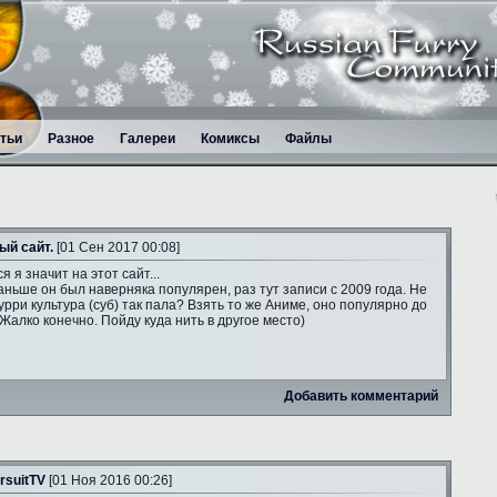
тьи
Разное
Галереи
Комиксы
Файлы
ый сайт.
[01 Сен 2017 00:08]
я я значит на этот сайт...
аньше он был наверняка популярен, раз тут записи с 2009 года. Не
рри культура (суб) так пала? Взять то же Аниме, оно популярно до
 Жалко конечно. Пойду куда нить в другое место)
Добавить комментарий
rsuitTV
[01 Ноя 2016 00:26]