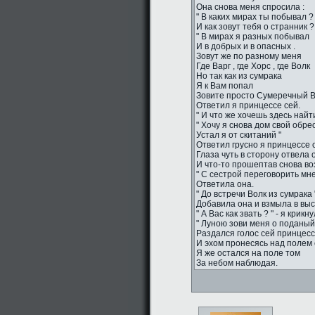
Она снова меня спросила :
" В каких мирах ты побывал ?
И как зовут тебя о странник ?
" В мирах я разных побывал
И в добрых и в опасных .
Зовут же по разному меня
Где Варг , где Хорс , где Волк
Но так как из сумрака
Я к Вам попал
Зовите просто Сумеречный Во
Ответил я принцессе сей.
" И что же хочешь здесь найти
" Хочу я снова дом свой обрес
Устал я от скитаний "
Ответил грусно я принцессе 
Глаза чуть в сторону отвела 
И что-то прошептав снова во
" С сестрой переговорить мне
Ответила она.
" До встречи Волк из сумрака "
Добавила она и взмыла в вы
" А Вас как звать ? " - я крикн
" Луною зови меня о поданый 
Раздался голос сей принцесс
И эхом пронесясь над полем 
Я же остался на поле том
За небом наблюдая.