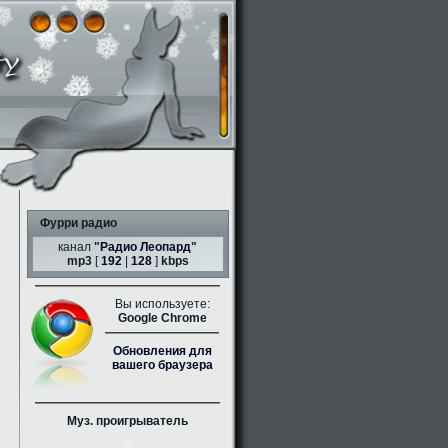
Фурри радио
канал
"
Радио Леопард
"
mp3
[
192
|
128
]
kbps
Вы используете:
Google Chrome
Обновления для
вашего браузера
Муз. проигрыватель