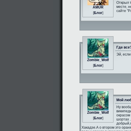
Открыл 
месте, н
AMUR
сайте "Р
[
Блог
]
Где все
Эй, если
Zombie_Wolf
[
Блог
]
Мой люб
Ну вообщ
википеди
Zombie_Wolf
окрасом 
[
Блог
]
шортах .
добрый,
Хакадзе.А о втором это оран