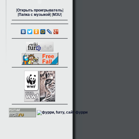
[
Открыть проигрыватель
]
[
Папка с музыкой
] [
M3U
]