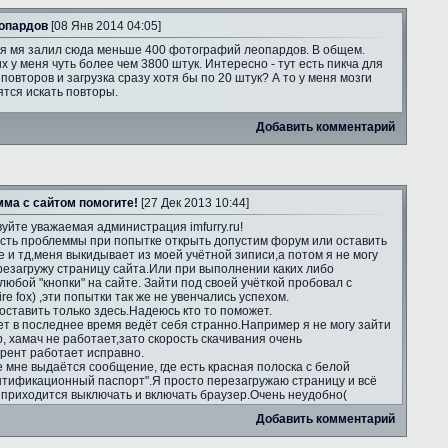
опардов
[08 Янв 2014 04:05]
я мя залил сюда меньше 400 фотографий леопардов. В общем.
х у меня чуть более чем 3800 штук. Интересно - тут есть пикча для
повторов и загрузка сразу хотя бы по 20 штук? А то у меня мозги
тся искать повторы.
Добавить комментарий
ма с сайтом помогите!
[27 Дек 2013 10:44]
уйте уважаемая администрация imfurry.ru!
есть проблеммы при попытке открыть допустим форум или оставить
е и тд,меня выкидывает из моей учётной зиписи,а потом я не могу
ерезагружу страницу сайта.Или при выполнении каких либо
юбой "кнопки" на сайте. Зайти под своей учёткой пробовал с
re fox) ,эти попытки так же не увенчались успехом.
оставить только здесь.Надеюсь кто то поможет.
т в последнее время ведёт себя странно.Например я не могу зайти
ip, хамач не работает,зато скорость скачивания очень
ррент работает исправно.
е мне выдаётся сообщение, где есть красная полоска с белой
нтификационный паспорт".Я просто перезагружаю страницу и всё
а приходится выключать и включать браузер.Очень неудобно(
Добавить комментарий