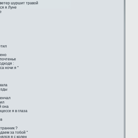
 ветер шуршит травой
ся я Луне
е
етил
лено
 почтенье
одходя :
са ночи я "
вала
ёзды
венчал
тил
й она
цессе я в глаза
ив
странник ?
даем за тобой "
ялся я с колен