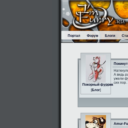
Портал
Форум
Блоги
Ста
Покинут
Наткнулс
А видь р
ужели фу
сих пор.
Пoкорный фуррик
[
Блог
]
Amur-Fu