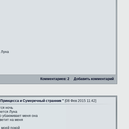
 Луна
Комментариев: 2
Добавить комментарий
 Принцесса и Сумеречный странник "
[08 Фев 2015 11:42]
тся ночь
яется Луна
о убаюкивает меня она
ветит на меня
е моей покой