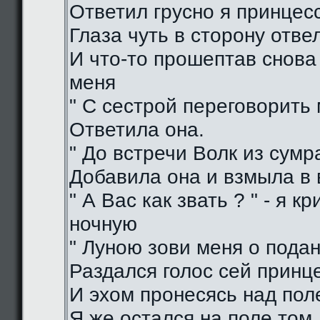
Ответил грусно я принцес
Глаза чуть в сторону отве
И что-то прошептав снова
меня
" С сестрой переговорить 
Ответила она.
" До встречи Волк из сумра
Добавила она и взмыла в
" А Вас как звать ? " - я кр
ночную
" Луною зови меня о подан
Раздался голос сей принц
И эхом пронесясь над пол
Я же остался на поле том