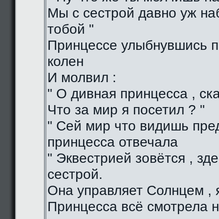
Мы с сестрой давно уж н
тобой "
Принцессе улыбнувшись п
колен
И молвил :
" О дивная принцесса , ска
Что за мир я посетил ? "
" Сей мир что видишь пред
принцесса отвечала
" Эквестрией зовётся , зд
сестрой.
Она управляет Солнцем , я
Принцесса всё смотрела н