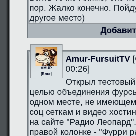
пор. Жалко конечно. Пойду
другое место)
Добавит
Amur-FursuitTV
[
00:26]
AMUR
[
Блог
]
Открыл тестовый
целью объединения фурсь
одном месте, не имеющем
соц сеткам и видео хостин
на сайте "Радио Леопард".
правой колонке - "Фурри ра