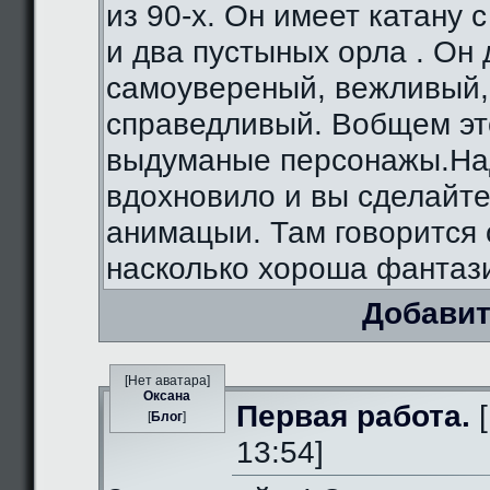
из 90-х. Он имеет катану 
и два пустыных орла . Он
самоувереный, вежливый,
справедливый. Вобщем э
выдуманые персонажы.На
вдохновило и вы сделайте
анимацыи. Там говорится 
насколько хороша фантаз
Добавит
[Нет аватара]
Оксана
Первая работа.
[
[
Блог
]
13:54]