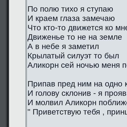
По полю тихо я ступаю
И краем глаза замечаю
Что кто-то движется ко мн
Движенье то не на земле
А в небе я заметил
Крылатый силуэт то был
Аликорн сей ночью меня 
Припав пред ним на одно 
И голову склонив - я проя
И молвил Аликорн поближе
" Приветствую тебя , прин