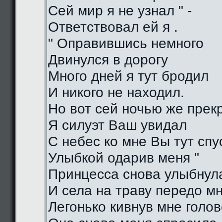
Сей мир я не узнал " -
Ответствовал ей я .
" Оправившись немного
Двинулся в дорогу
Много дней я тут бродил
И никого не находил.
Но вот сей ночью же прек
Я силуэт Ваш увидал
С небес ко мне Вы тут спу
Улыбкой одарив меня "
Принцесса снова улыбнул
И села на траву передо м
Легонько кивнув мне голо