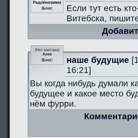
Радужногривка
Если тут есть кто
[
Блог
]
Витебска, пишит
Добавит
[Нет аватара]
Алек
наше будущие
[
[
Блог
]
16:21]
Вы когда нибудь думали к
будущее и какое место бу
нём фурри.
Комментари