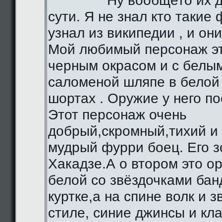
Ну вообщето их д
сути. Я не знал кто такие 
узнал из википедии , и они
Мой любимый персонаж эт
черным окрасом и с белы
саломеной шляпе в белой 
шортах . Оружие у него по
Этот персонаж очень
добрый,скромный,тихий и
мудрый фурри боец. Его з
Хакадзе.А о втором это о
белой со звёздочками бан
куртке,а на спине волк и 
стиле, синие джинсы и кл