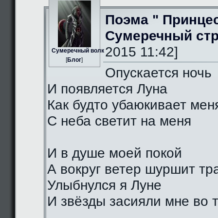
Поэма " Принце
Сумеречный стр
2015 11:42]
Сумеречный волк
[
Блог
]
Опускается ночь
И появляется Луна
Как будто убаюкивает мен
С неба светит на меня
И в душе моей покой
А вокруг ветер шуршит тр
Улыбнулся я Луне
И звёзды засияли мне во 