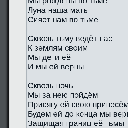
Мы рождены во тьме
Луна наша мать
Сияет нам во тьме
Сквозь тьму ведёт нас
К землям своим
Мы дети её
И мы ей верны
Сквозь ночь
Мы за нею пойдём
Присягу ей свою принесё
Будем ей до конца мы ве
Защищая границ её тьмы