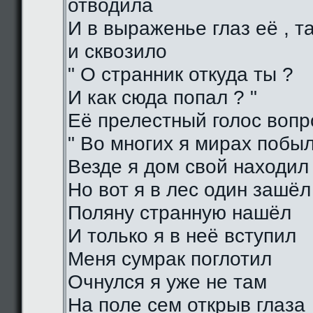
отводила
И в выраженье глаз её , 
и сквозило
" О странник откуда ты ?
И как сюда попал ? "
Её прелестный голос воп
" Во многих я мирах побы
Везде я дом свой находил
Но вот я в лес один зашёл
Поляну странную нашёл
И только я в неё вступил
Меня сумрак поглотил
Очнулся я уже не там
На поле сем открыв глаза