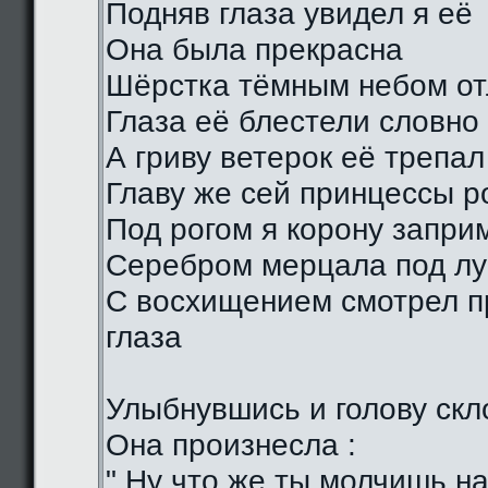
Подняв глаза увидел я её
Она была прекрасна
Шёрстка тёмным небом о
Глаза её блестели словно
А гриву ветерок её трепал
Главу же сей принцессы р
Под рогом я корону запри
Серебром мерцала под лу
С восхищением смотрел п
глаза
Улыбнувшись и голову скл
Она произнесла :
" Ну что же ты молчишь н