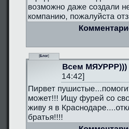
возможно даже создали 
компанию, пожалуйста отз
Комментари
[
Блог
]
Всем МЯУРРР)))
14:42]
Пирвет пушистые...помоги
может!!! Ищу фурей со сво
живу я в Краснодаре....от
братья!!!!
Комментари