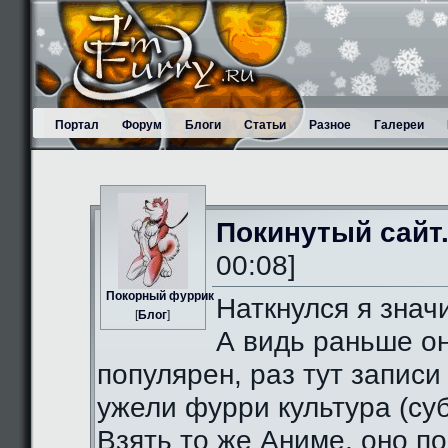
Портал
Форум
Блоги
Статьи
Разное
Галереи
Покинутый сайт
00:08]
Пoкорный фуррик
Наткнулся я значи
[
Блог
]
А видь раньше о
популярен, раз тут записи
ужели фурри культура (суб
Взять то же Аниме, оно п