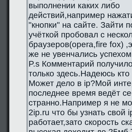
выполнении каких либо
действий,например нажат
"кнопки" на сайте. Зайти 
учёткой пробовал с неско
браузеров(opera,fire fox) ,
же не увенчались успехом
P.s Комментарий получило
только здесь.Надеюсь кто
Может дело в ip?Мой инте
последнее время ведёт се
странно.Например я не мо
2ip.ru что бы узнать свой i
работает,зато скорость с
высокая,доходит до 25мб.