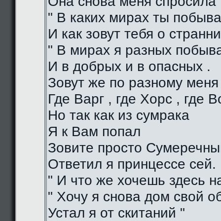
Она снова меня спросила 
" В каких мирах ты побыва
И как зовут тебя о странни
" В мирах я разных побыв
И в добрых и в опасных .
Зовут же по разному меня
Где Варг , где Хорс , где В
Но так как из сумрака
Я к Вам попал
Зовите просто Сумеречный
Ответил я принцессе сей.
" И что же хочешь здесь на
" Хочу я снова дом свой о
Устал я от скитаний "