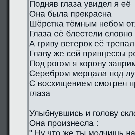
Подняв глаза увидел я её
Она была прекрасна
Шёрстка тёмным небом о
Глаза её блестели словно
А гриву ветерок её трепал
Главу же сей принцессы р
Под рогом я корону запри
Серебром мерцала под лу
С восхищением смотрел п
глаза
Улыбнувшись и голову скл
Она произнесла :
" Ну что же ты молчишь н