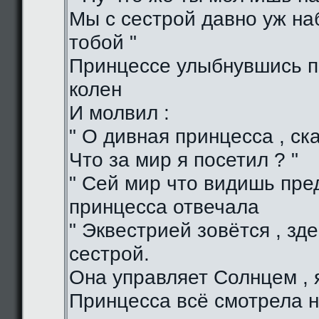
Мы с сестрой давно уж н
тобой "
Принцессе улыбнувшись п
колен
И молвил :
" О дивная принцесса , ска
Что за мир я посетил ? "
" Сей мир что видишь пред
принцесса отвечала
" Эквестрией зовётся , зд
сестрой.
Она управляет Солнцем , я
Принцесса всё смотрела н