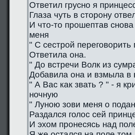
Ответил грусно я принцес
Глаза чуть в сторону отве
И что-то прошептав снова
меня
" С сестрой переговорить 
Ответила она.
" До встречи Волк из сумра
Добавила она и взмыла в
" А Вас как звать ? " - я кр
ночную
" Луною зови меня о подан
Раздался голос сей принц
И эхом пронесясь над пол
Я же остался на поле том