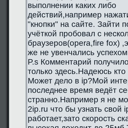
выполнении каких либо
действий,например нажат
"кнопки" на сайте. Зайти 
учёткой пробовал с неско
браузеров(opera,fire fox) ,
же не увенчались успехом
P.s Комментарий получило
только здесь.Надеюсь кто
Может дело в ip?Мой инте
последнее время ведёт се
странно.Например я не мо
2ip.ru что бы узнать свой i
работает,зато скорость с
высокая,доходит до 25мб.