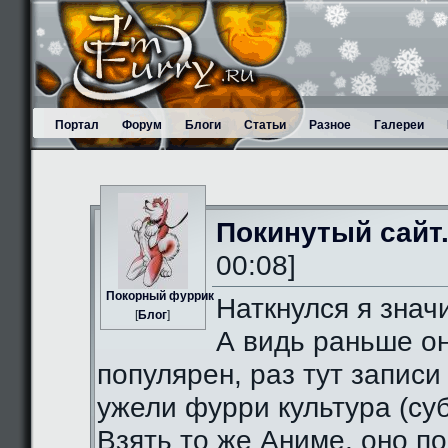
Портал
Форум
Блоги
Статьи
Разное
Галереи
Покинутый сайт
00:08]
Пoкорный фуррик
Наткнулся я значи
[
Блог
]
А видь раньше о
популярен, раз тут записи
ужели фурри культура (суб
Взять то же Аниме, оно п