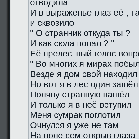
отводила
И в выраженье глаз её , 
и сквозило
" О странник откуда ты ?
И как сюда попал ? "
Её прелестный голос воп
" Во многих я мирах побы
Везде я дом свой находил
Но вот я в лес один зашёл
Поляну странную нашёл
И только я в неё вступил
Меня сумрак поглотил
Очнулся я уже не там
На поле сем открыв глаза