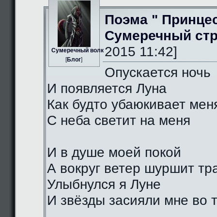
Поэма " Принце
Сумеречный стр
2015 11:42]
Сумеречный волк
[
Блог
]
Опускается ночь
И появляется Луна
Как будто убаюкивает мен
С неба светит на меня
И в душе моей покой
А вокруг ветер шуршит тр
Улыбнулся я Луне
И звёзды засияли мне во 