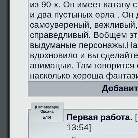
из 90-х. Он имеет катану 
и два пустыных орла . Он
самоувереный, вежливый,
справедливый. Вобщем э
выдуманые персонажы.На
вдохновило и вы сделайте
анимацыи. Там говорится 
насколько хороша фантаз
Добавит
[Нет аватара]
Оксана
Первая работа.
[
[
Блог
]
13:54]