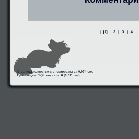
|
[1]
|
2
|
3
|
4
|
Страница полностью сгенерирована за
0.074
сек.
Произведено SQL запросов:
6
(
0.011
сек).