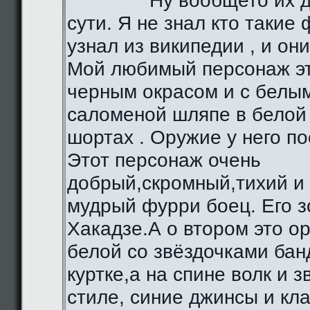
Ну вообщето их д
сути. Я не знал кто такие 
узнал из википедии , и они
Мой любимый персонаж эт
черным окрасом и с белы
саломеной шляпе в белой 
шортах . Оружие у него по
Этот персонаж очень
добрый,скромный,тихий и
мудрый фурри боец. Его з
Хакадзе.А о втором это о
белой со звёздочками бан
куртке,а на спине волк и 
стиле, синие джинсы и кл