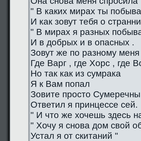
Она снова меня спросила 
" В каких мирах ты побыва
И как зовут тебя о странни
" В мирах я разных побыв
И в добрых и в опасных .
Зовут же по разному меня
Где Варг , где Хорс , где В
Но так как из сумрака
Я к Вам попал
Зовите просто Сумеречный
Ответил я принцессе сей.
" И что же хочешь здесь на
" Хочу я снова дом свой о
Устал я от скитаний "