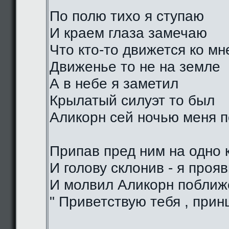
По полю тихо я ступаю
И краем глаза замечаю
Что кто-то движется ко мн
Движенье то не на земле
А в небе я заметил
Крылатый силуэт то был
Аликорн сей ночью меня 
Припав пред ним на одно 
И голову склонив - я проя
И молвил Аликорн поближе
" Приветствую тебя , прин