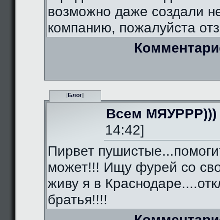
возможно даже создали 
компанию, пожалуйста отз
Комментари
[
Блог
]
Всем МЯУРРР)))
14:42]
Пирвет пушистые...помоги
может!!! Ищу фурей со сво
живу я в Краснодаре....от
братья!!!!
Комментари