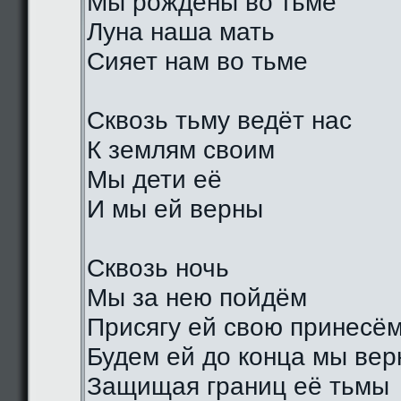
Мы рождены во тьме
Луна наша мать
Сияет нам во тьме
Сквозь тьму ведёт нас
К землям своим
Мы дети её
И мы ей верны
Сквозь ночь
Мы за нею пойдём
Присягу ей свою принесё
Будем ей до конца мы ве
Защищая границ её тьмы