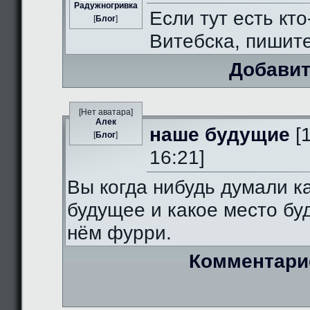
Радужногривка
Если тут есть кто
[
Блог
]
Витебска, пишит
Добавит
[Нет аватара]
Алек
наше будущие
[
[
Блог
]
16:21]
Вы когда нибудь думали к
будущее и какое место бу
нём фурри.
Комментари