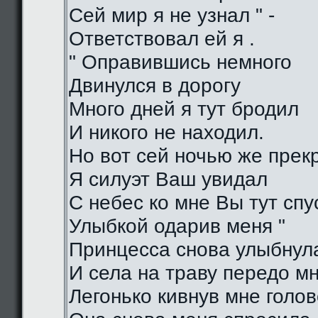
Сей мир я не узнал " -
Ответствовал ей я .
" Оправившись немного
Двинулся в дорогу
Много дней я тут бродил
И никого не находил.
Но вот сей ночью же прек
Я силуэт Ваш увидал
С небес ко мне Вы тут спу
Улыбкой одарив меня "
Принцесса снова улыбнул
И села на траву передо м
Легонько кивнув мне голо