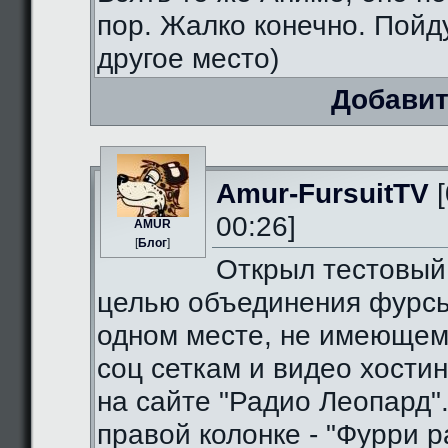
пор. Жалко конечно. Пойду
другое место)
Добавит
Amur-FursuitTV
[
00:26]
AMUR
[
Блог
]
Открыл тестовый
целью объединения фурсь
одном месте, не имеющем
соц сеткам и видео хостин
на сайте "Радио Леопард".
правой колонке - "Фурри ра